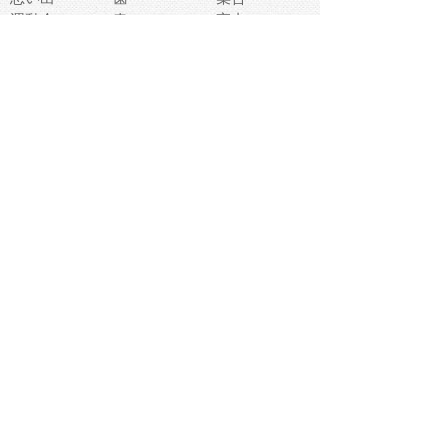
運動会
春
室内
流通
カフェ
お誕生日
宇宙
英語
バレンタイン
サッカー
野球
吹奏楽
トイレ
秋
歌
卒業式
夏バテ
健康診断
爬虫類両生類
フレーム
新社会人
天気
洗濯
ハロウィン
お弁当
ぴょこ
文化祭
ライン
古代生物
ゴールデンウ
ィーク
深海
漁業
貝
あいさつ
裁縫
人体キャラ
お花見
世代
地図
こども職業
甲殻類
人工知能
仏像
花火
初詣
年の瀬
新学期
スープ
入学式
給食
地域キャラ
音楽家
忘年会
恐竜
禁止
紅葉
林業