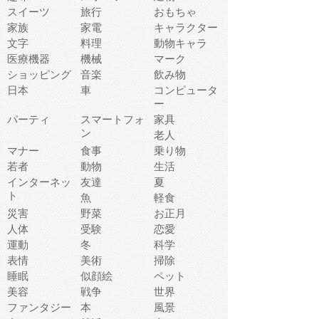
スイーツ
旅行
おもちゃ
家族
家電
キャラクター
文字
料理
動物キャラ
医療機器
機械
マーク
ショッピング
音楽
飲み物
日本
車
コンピュータ
ー
パーティ
スマートフォ
家具
ン
老人
マナー
食事
乗り物
若者
動物
生活
インターネッ
友達
夏
ト
魚
軽食
災害
野菜
お正月
人体
受験
恋愛
運動
冬
科学
表情
美術
掃除
睡眠
似顔絵
ペット
美容
戦争
世界
ファンタジー
本
風景