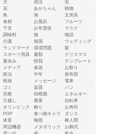
犬
就活
虫
花
あかちゃん
植物
鳥
海
文房具
食材
お風呂
フルーツ
干支
お年賀状
マスク
調味料
猫
物語
介護
南国
ウェディング
ランドマーク
環境問題
髪
スポーツ用具
書類
クリスマス
夏休み
怪我
テンプレート
メディア
食器
お祭り
政治
中年
座布団
映画
メッセージ
電車
ゴミ
楽器
パン
宗教
幼稚園
エネルギー
引越し
農業
自転車
オリンピック
飾り
お寿司
POP
食べ物キャラ
ダンス
体育
梅雨
棒人間
周辺機器
メタボリック
お葬式
思い出
歯
集合