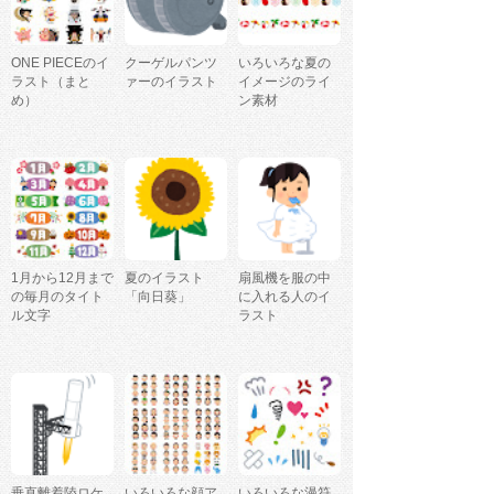
ONE PIECEのイ
クーゲルパンツ
いろいろな夏の
ラスト（まと
ァーのイラスト
イメージのライ
め）
ン素材
1月から12月まで
夏のイラスト
扇風機を服の中
の毎月のタイト
「向日葵」
に入れる人のイ
ル文字
ラスト
垂直離着陸ロケ
いろいろな顔ア
いろいろな漫符