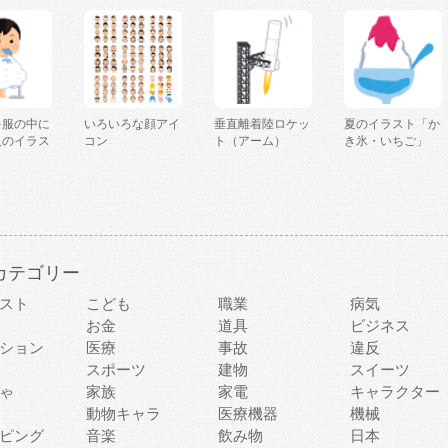
を服の中に
いろいろな顔アイ
垂直離着陸ロケッ
夏のイラスト「か
人のイラス
コン
ト（アーム）
き氷・いちご」
カテゴリー
スト
こども
職業
病気
お金
道具
ビジネス
ション
医療
事故
違反
スポーツ
建物
スイーツ
ゃ
家族
家電
キャラクター
動物キャラ
医療機器
機械
ピング
音楽
飲み物
日本