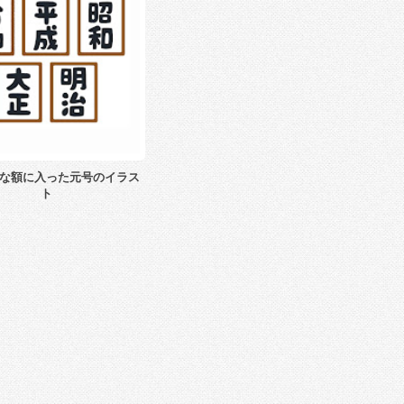
な額に入った元号のイラス
ト