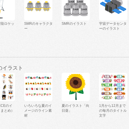
着陸ロケッ
SMRのキャラクタ
SMRのイラスト
宇宙データセンタ
ー
ーのイラスト
のイラスト
IECEのイ
いろいろな夏のイ
夏のイラスト「向
1月から12月まで
（まとめ）
メージのライン素
日葵」
の毎月のタイトル
材
文字