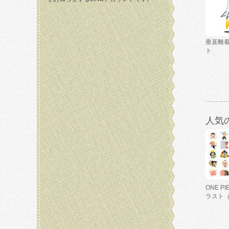
垂直離
ト
人気
ONE P
ラスト