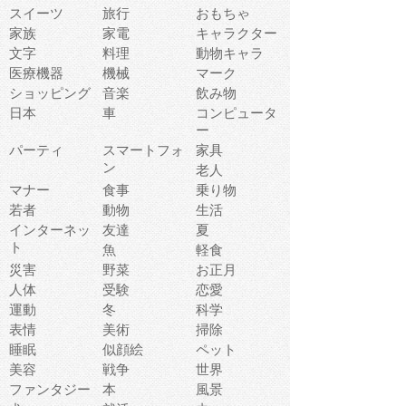
スイーツ
旅行
おもちゃ
家族
家電
キャラクター
文字
料理
動物キャラ
医療機器
機械
マーク
ショッピング
音楽
飲み物
日本
車
コンピュータ
ー
パーティ
スマートフォ
家具
ン
老人
マナー
食事
乗り物
若者
動物
生活
インターネッ
友達
夏
ト
魚
軽食
災害
野菜
お正月
人体
受験
恋愛
運動
冬
科学
表情
美術
掃除
睡眠
似顔絵
ペット
美容
戦争
世界
ファンタジー
本
風景