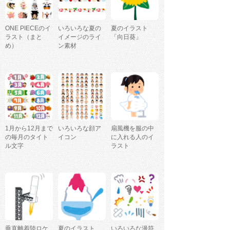
ONE PIECEのイ
いろいろな夏の
夏のイラスト
ラスト（まと
イメージのライ
「向日葵」
め）
ン素材
1月から12月まで
いろいろな顔ア
扇風機を服の中
の毎月のタイト
イコン
に入れる人のイ
ル文字
ラスト
垂直離着陸ロケ
夏のイラスト
いろいろな漫符