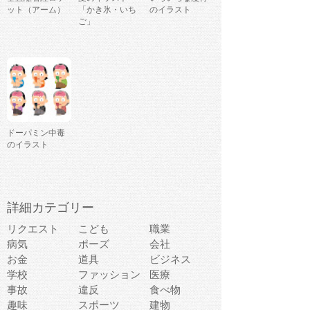
ット（アーム）
「かき氷・いち
のイラスト
ご」
ドーパミン中毒
のイラスト
詳細カテゴリー
リクエスト
こども
職業
病気
ポーズ
会社
お金
道具
ビジネス
学校
ファッション
医療
事故
違反
食べ物
趣味
スポーツ
建物