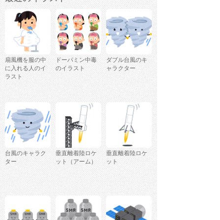
扇風機を服の中
ドーパミン中毒
ダブル台風のキ
に入れる人のイ
のイラスト
ャラクター
ラスト
台風のキャラク
垂直離着陸ロケ
垂直離着陸ロケ
ター
ット（アーム）
ット