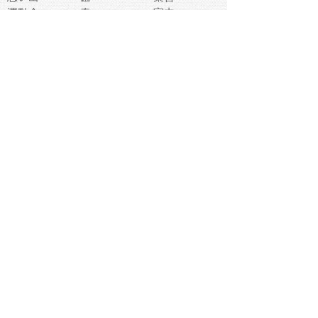
運動会
春
室内
流通
カフェ
お誕生日
宇宙
英語
バレンタイン
サッカー
野球
吹奏楽
トイレ
秋
歌
卒業式
夏バテ
健康診断
爬虫類両生類
フレーム
新社会人
天気
洗濯
ハロウィン
お弁当
ぴょこ
文化祭
ライン
古代生物
ゴールデンウ
ィーク
深海
漁業
貝
あいさつ
裁縫
人体キャラ
お花見
世代
地図
こども職業
甲殻類
人工知能
仏像
花火
初詣
年の瀬
新学期
スープ
入学式
給食
地域キャラ
音楽家
忘年会
恐竜
禁止
紅葉
林業