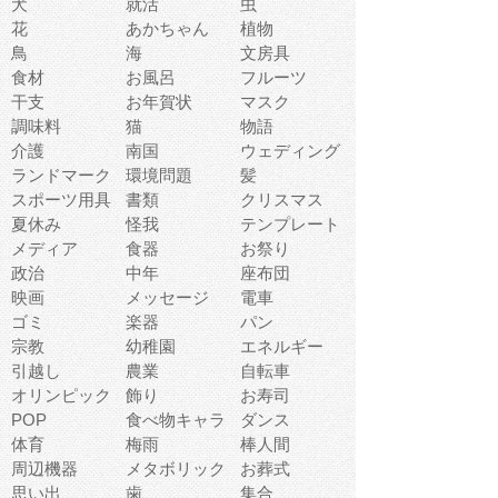
犬
就活
虫
花
あかちゃん
植物
鳥
海
文房具
食材
お風呂
フルーツ
干支
お年賀状
マスク
調味料
猫
物語
介護
南国
ウェディング
ランドマーク
環境問題
髪
スポーツ用具
書類
クリスマス
夏休み
怪我
テンプレート
メディア
食器
お祭り
政治
中年
座布団
映画
メッセージ
電車
ゴミ
楽器
パン
宗教
幼稚園
エネルギー
引越し
農業
自転車
オリンピック
飾り
お寿司
POP
食べ物キャラ
ダンス
体育
梅雨
棒人間
周辺機器
メタボリック
お葬式
思い出
歯
集合