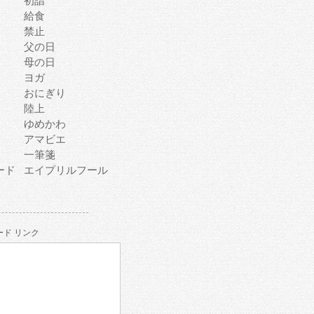
初詣
給食
禁止
父の日
母の日
ヨガ
おにぎり
陸上
ゆめかわ
アマビエ
一筆箋
ード
エイプリルフール
ド リンク