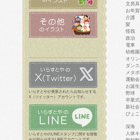
文房具
お年賀
介護
髪
怪我
政治
電車
幼稚園
オリン
ダンス
メタボ
運動会
お誕生
いらすとやが更新されたらお知らせする
野球
X（ツイッター）アカウントです。
卒業式
新社会
ぴょこ
深海
人体キ
いらすとやのLINEスタンプに関する情報
をお知らせするLINEアカウントです。