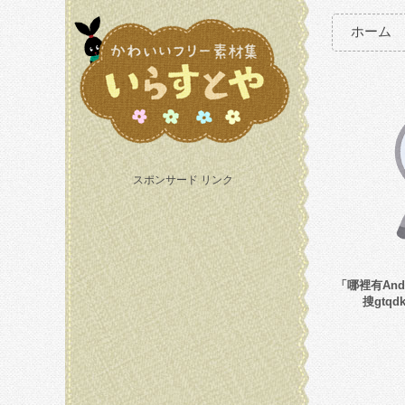
ホーム
スポンサード リンク
「哪裡有And
搜gtq