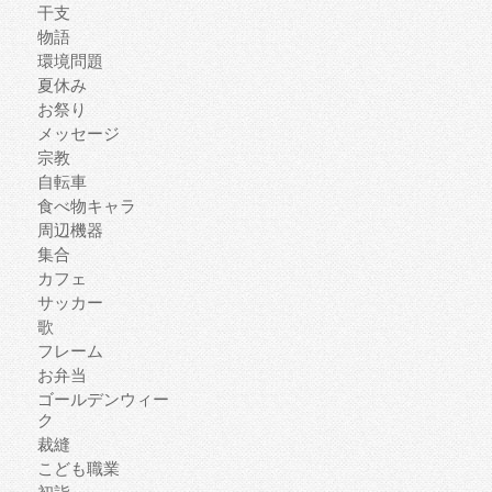
干支
物語
環境問題
夏休み
お祭り
メッセージ
宗教
自転車
食べ物キャラ
周辺機器
集合
カフェ
サッカー
歌
フレーム
お弁当
ゴールデンウィー
ク
裁縫
こども職業