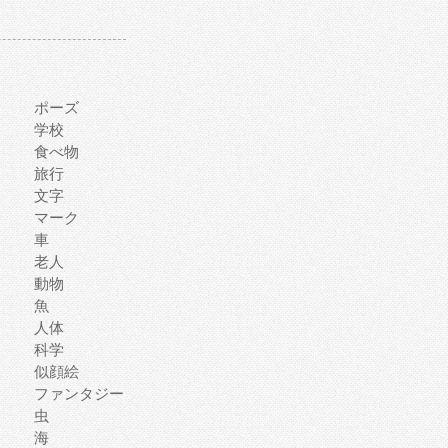
ポーズ
学校
食べ物
旅行
文字
マーク
車
老人
動物
魚
人体
科学
似顔絵
ファンタジー
虫
海