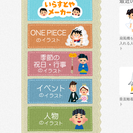
最近
扇風機
入れる
ト
垂直離
ト