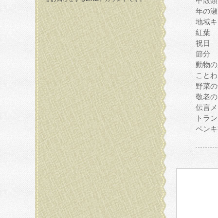
甲殻類
年の瀬
地域キ
紅葉
祝日
節分
動物の
ことわ
野菜の
敬老の
伝言メ
トラン
ペンキ