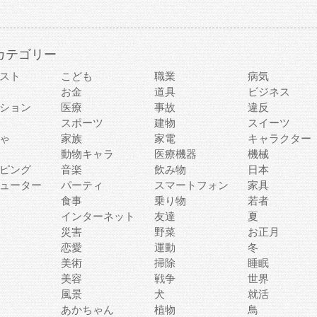
カテゴリー
スト
こども
職業
病気
お金
道具
ビジネス
ション
医療
事故
違反
スポーツ
建物
スイーツ
ゃ
家族
家電
キャラクター
動物キャラ
医療機器
機械
ピング
音楽
飲み物
日本
ューター
パーティ
スマートフォン
家具
食事
乗り物
若者
インターネット
友達
夏
災害
野菜
お正月
恋愛
運動
冬
美術
掃除
睡眠
美容
戦争
世界
風景
犬
就活
あかちゃん
植物
鳥