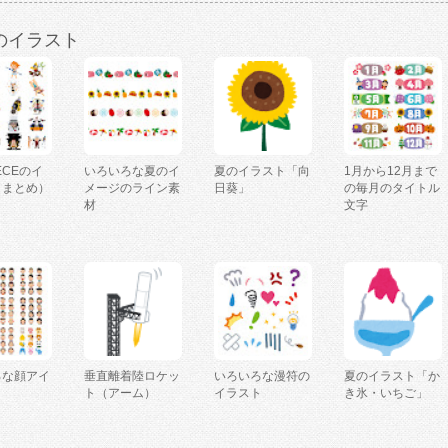
のイラスト
IECEのイ
いろいろな夏のイ
夏のイラスト「向
1月から12月まで
（まとめ）
メージのライン素
日葵」
の毎月のタイトル
材
文字
ろな顔アイ
垂直離着陸ロケッ
いろいろな漫符の
夏のイラスト「か
ト（アーム）
イラスト
き氷・いちご」