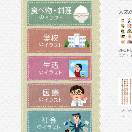
人気
ONE P
ラスト
いろい
コン