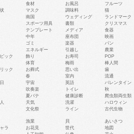
食材
お風呂
フルーツ
状
マスク
調味料
猫
南国
ウェディング
ランドマーク
スポーツ用具
書類
クリスマス
テンプレート
メディア
食器
中年
座布団
映画
ゴミ
楽器
パン
エネルギー
引越し
農業
ピック
飾り
お寿司
POP
体育
梅雨
棒人間
リック
お葬式
思い出
歯
春
室内
流通
日
宇宙
英語
バレンタイン
吹奏楽
トイレ
秋
夏バテ
健康診断
爬虫類両生類
人
天気
洗濯
ハロウィン
文化祭
ライン
古代生物
漁業
貝
あいさつ
ャラ
お花見
世代
地図