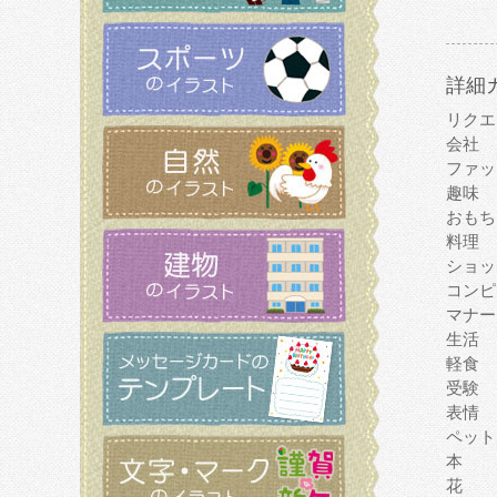
詳細
リクエ
会社
ファッ
趣味
おもち
料理
ショッ
コンピ
マナー
生活
軽食
受験
表情
ペット
本
花