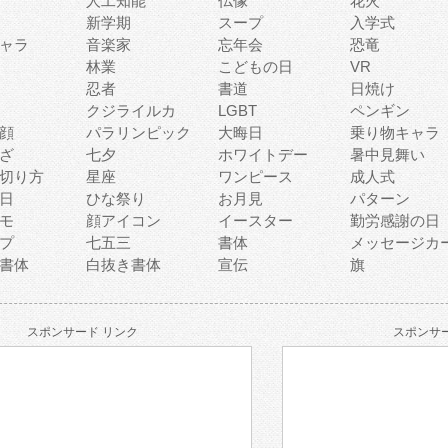
人工知能
仏像
花火
新学期
スープ
入学式
ャラ
音楽家
忘年会
恐竜
林業
こどもの日
VR
忍者
書道
日焼け
クジライルカ
LGBT
ペンギン
顔
パラリンピック
大晦日
乗り物キャラ
ざ
七夕
ホワイトデー
暑中見舞い
切り方
星座
ワンピース
成人式
日
ひな祭り
お月見
パターン
モ
顔アイコン
イースター
勤労感謝の日
プ
七五三
書体
メッセージカ
書体
白抜き書体
宣伝
旗
スポンサード リンク
スポンサー