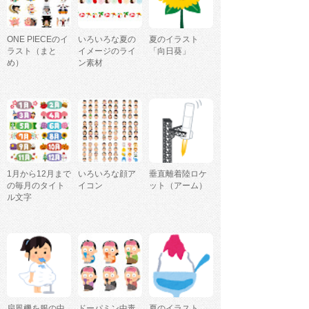
ONE PIECEのイ
いろいろな夏の
夏のイラスト
ラスト（まと
イメージのライ
「向日葵」
め）
ン素材
1月から12月まで
いろいろな顔ア
垂直離着陸ロケ
の毎月のタイト
イコン
ット（アーム）
ル文字
扇風機を服の中
ドーパミン中毒
夏のイラスト