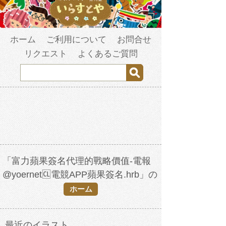
ホーム
ご利用について
お問合せ
リクエスト
よくあるご質問
「富力蘋果簽名代理的戰略價值-電報
@yoernet🆑電競APP蘋果簽名.hrb」の
検索結果
ホーム
最近のイラスト