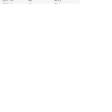
運動会
春
室内
流通
カフェ
お誕生日
宇宙
英語
バレンタイン
サッカー
野球
吹奏楽
トイレ
秋
歌
卒業式
夏バテ
健康診断
爬虫類両生類
フレーム
新社会人
天気
洗濯
ハロウィン
お弁当
ぴょこ
文化祭
ライン
古代生物
ゴールデンウ
ィーク
深海
漁業
貝
あいさつ
裁縫
人体キャラ
お花見
世代
地図
こども職業
甲殻類
人工知能
仏像
花火
初詣
年の瀬
新学期
スープ
入学式
給食
地域キャラ
音楽家
忘年会
恐竜
禁止
紅葉
林業