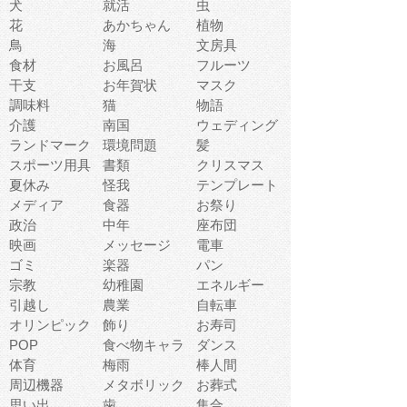
犬
就活
虫
花
あかちゃん
植物
鳥
海
文房具
食材
お風呂
フルーツ
干支
お年賀状
マスク
調味料
猫
物語
介護
南国
ウェディング
ランドマーク
環境問題
髪
スポーツ用具
書類
クリスマス
夏休み
怪我
テンプレート
メディア
食器
お祭り
政治
中年
座布団
映画
メッセージ
電車
ゴミ
楽器
パン
宗教
幼稚園
エネルギー
引越し
農業
自転車
オリンピック
飾り
お寿司
POP
食べ物キャラ
ダンス
体育
梅雨
棒人間
周辺機器
メタボリック
お葬式
思い出
歯
集合