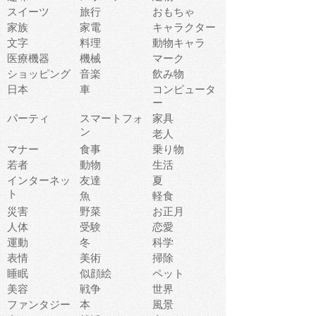
スイーツ
旅行
おもちゃ
家族
家電
キャラクター
文字
料理
動物キャラ
医療機器
機械
マーク
ショッピング
音楽
飲み物
日本
車
コンピュータ
ー
パーティ
スマートフォ
家具
ン
老人
マナー
食事
乗り物
若者
動物
生活
インターネッ
友達
夏
ト
魚
軽食
災害
野菜
お正月
人体
受験
恋愛
運動
冬
科学
表情
美術
掃除
睡眠
似顔絵
ペット
美容
戦争
世界
ファンタジー
本
風景