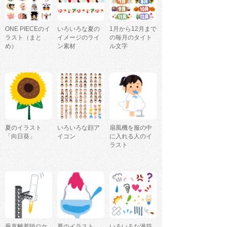
ONE PIECEのイ
いろいろな夏の
1月から12月まで
ラスト（まと
イメージのライ
の毎月のタイト
め）
ン素材
ル文字
夏のイラスト
いろいろな顔ア
扇風機を服の中
「向日葵」
イコン
に入れる人のイ
ラスト
垂直離着陸ロケ
夏のイラスト
いろいろな漫符