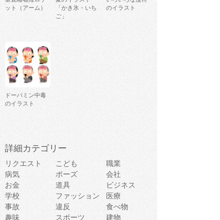
ット（アーム）
「かき氷・いち
のイラスト
ご」
ドーパミン中毒
のイラスト
詳細カテゴリー
リクエスト
こども
職業
病気
ポーズ
会社
お金
道具
ビジネス
学校
ファッション
医療
事故
違反
食べ物
趣味
スポーツ
建物