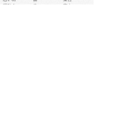
運動会
春
室内
流通
カフェ
お誕生日
宇宙
英語
バレンタイン
サッカー
野球
吹奏楽
トイレ
秋
歌
卒業式
夏バテ
健康診断
爬虫類両生類
フレーム
新社会人
天気
洗濯
ハロウィン
お弁当
ぴょこ
文化祭
ライン
古代生物
ゴールデンウ
ィーク
深海
漁業
貝
あいさつ
裁縫
人体キャラ
お花見
世代
地図
こども職業
甲殻類
人工知能
仏像
花火
初詣
年の瀬
新学期
スープ
入学式
給食
地域キャラ
音楽家
忘年会
恐竜
禁止
紅葉
林業