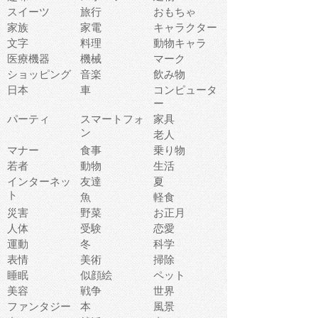
スイーツ
旅行
おもちゃ
家族
家電
キャラクター
文字
料理
動物キャラ
医療機器
機械
マーク
ショッピング
音楽
飲み物
日本
車
コンピュータ
ー
パーティ
スマートフォ
家具
ン
老人
マナー
食事
乗り物
若者
動物
生活
インターネッ
友達
夏
ト
魚
軽食
災害
野菜
お正月
人体
受験
恋愛
運動
冬
科学
表情
美術
掃除
睡眠
似顔絵
ペット
美容
戦争
世界
ファンタジー
本
風景