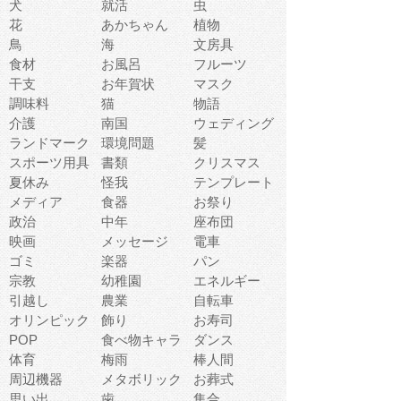
犬
就活
虫
花
あかちゃん
植物
鳥
海
文房具
食材
お風呂
フルーツ
干支
お年賀状
マスク
調味料
猫
物語
介護
南国
ウェディング
ランドマーク
環境問題
髪
スポーツ用具
書類
クリスマス
夏休み
怪我
テンプレート
メディア
食器
お祭り
政治
中年
座布団
映画
メッセージ
電車
ゴミ
楽器
パン
宗教
幼稚園
エネルギー
引越し
農業
自転車
オリンピック
飾り
お寿司
POP
食べ物キャラ
ダンス
体育
梅雨
棒人間
周辺機器
メタボリック
お葬式
思い出
歯
集合