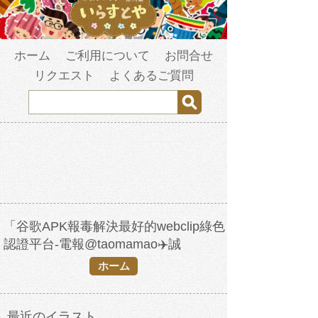
ホーム
ご利用について
お問合せ
リクエスト
よくあるご質問
「谷歌APK報毒解決最好的webclip綠色
認證平台-電報@taomamao✈️誠
信.dwa」の検索結果
ホーム
最近のイラスト