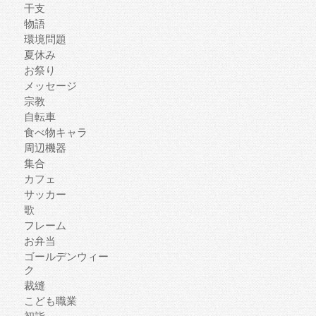
干支
物語
環境問題
夏休み
お祭り
メッセージ
宗教
自転車
食べ物キャラ
周辺機器
集合
カフェ
サッカー
歌
フレーム
お弁当
ゴールデンウィー
ク
裁縫
こども職業