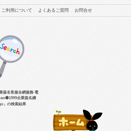
ご利用について
よくあるご質問
お問合せ
p企業簽名客服全網服務-電
mao🟠1999企業簽名續
uqo」の検索結果