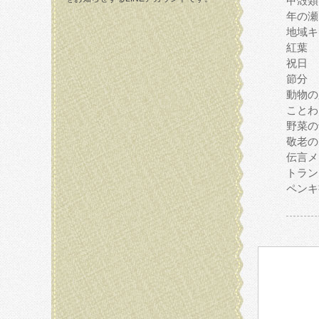
甲殻類
年の瀬
地域キ
紅葉
祝日
節分
動物の
ことわ
野菜の
敬老の
伝言メ
トラン
ペンキ