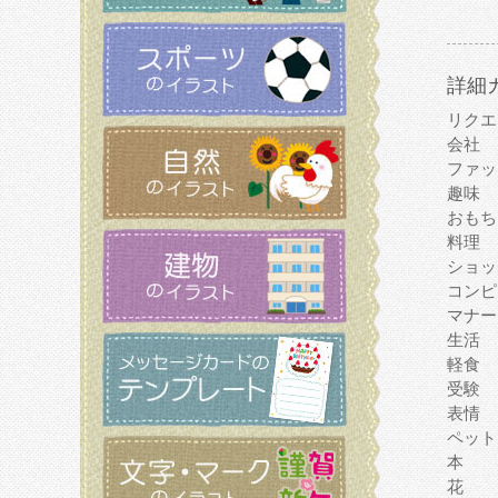
詳細
リクエ
会社
ファッ
趣味
おもち
料理
ショッ
コンピ
マナー
生活
軽食
受験
表情
ペット
本
花