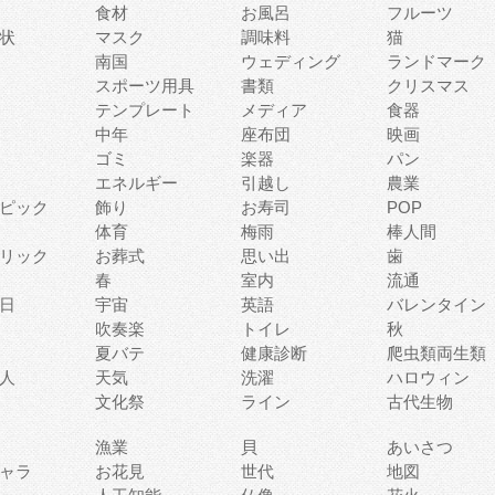
食材
お風呂
フルーツ
状
マスク
調味料
猫
南国
ウェディング
ランドマーク
スポーツ用具
書類
クリスマス
テンプレート
メディア
食器
中年
座布団
映画
ゴミ
楽器
パン
エネルギー
引越し
農業
ピック
飾り
お寿司
POP
体育
梅雨
棒人間
リック
お葬式
思い出
歯
春
室内
流通
日
宇宙
英語
バレンタイン
吹奏楽
トイレ
秋
夏バテ
健康診断
爬虫類両生類
人
天気
洗濯
ハロウィン
文化祭
ライン
古代生物
漁業
貝
あいさつ
ャラ
お花見
世代
地図