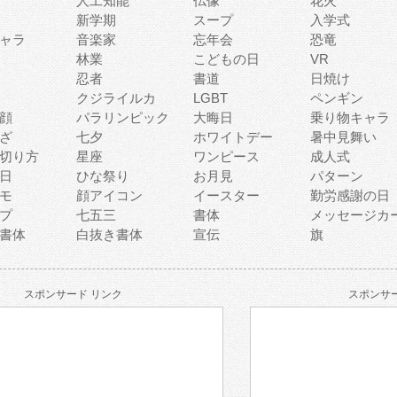
人工知能
仏像
花火
新学期
スープ
入学式
ャラ
音楽家
忘年会
恐竜
林業
こどもの日
VR
忍者
書道
日焼け
クジライルカ
LGBT
ペンギン
顔
パラリンピック
大晦日
乗り物キャラ
ざ
七夕
ホワイトデー
暑中見舞い
切り方
星座
ワンピース
成人式
日
ひな祭り
お月見
パターン
モ
顔アイコン
イースター
勤労感謝の日
プ
七五三
書体
メッセージカ
書体
白抜き書体
宣伝
旗
スポンサード リンク
スポンサー