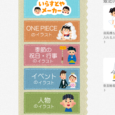
最近
扇風機
入れる
ト
垂直離
ト