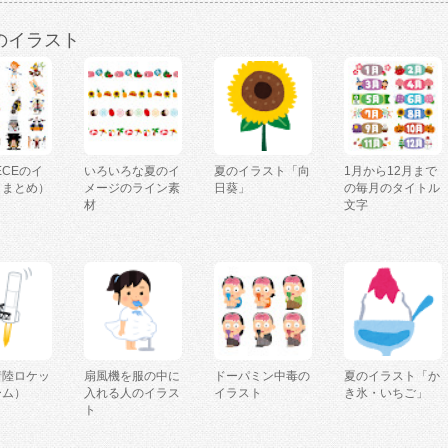
のイラスト
IECEのイ
いろいろな夏のイ
夏のイラスト「向
1月から12月まで
（まとめ）
メージのライン素
日葵」
の毎月のタイトル
材
文字
着陸ロケッ
扇風機を服の中に
ドーパミン中毒の
夏のイラスト「か
ーム）
入れる人のイラス
イラスト
き氷・いちご」
ト