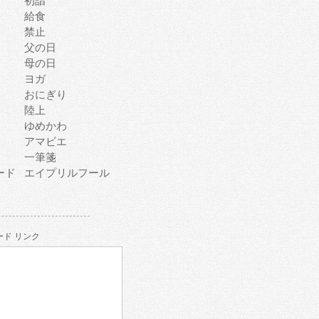
初詣
給食
禁止
父の日
母の日
ヨガ
おにぎり
陸上
ゆめかわ
アマビエ
一筆箋
ード
エイプリルフール
ド リンク