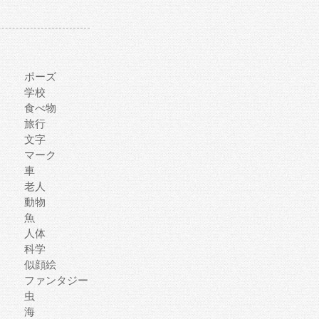
ポーズ
学校
食べ物
旅行
文字
マーク
車
老人
動物
魚
人体
科学
似顔絵
ファンタジー
虫
海