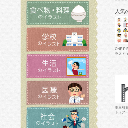
人気
ONE P
ラスト
垂直離
ト（ア