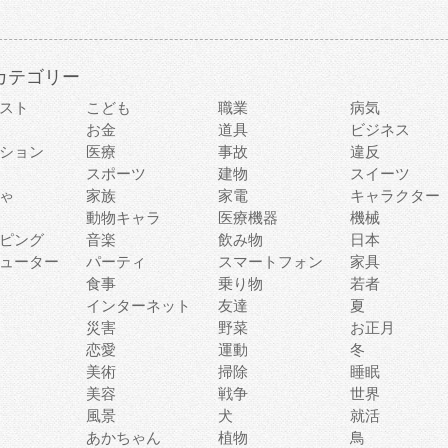
カテゴリー
スト
こども
職業
病気
お金
道具
ビジネス
ション
医療
事故
違反
スポーツ
建物
スイーツ
ゃ
家族
家電
キャラクター
動物キャラ
医療機器
機械
ピング
音楽
飲み物
日本
ューター
パーティ
スマートフォン
家具
食事
乗り物
若者
インターネット
友達
夏
災害
野菜
お正月
恋愛
運動
冬
美術
掃除
睡眠
美容
戦争
世界
風景
犬
就活
あかちゃん
植物
鳥