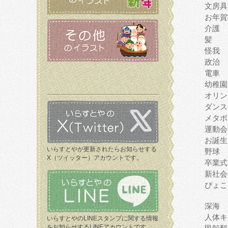
文房具
お年賀
介護
髪
怪我
政治
電車
幼稚園
オリン
ダンス
メタボ
運動会
お誕生
いらすとやが更新されたらお知らせする
野球
X（ツイッター）アカウントです。
卒業式
新社会
ぴょこ
深海
人体キ
いらすとやのLINEスタンプに関する情報
をお知らせするLINEアカウントです。