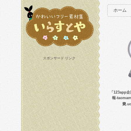
ホーム
スポンサード リンク
「123ap
報-taoma
費.