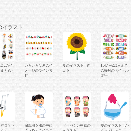
のイラスト
IECEのイ
いろいろな夏のイ
夏のイラスト「向
1月から12月まで
（まとめ）
メージのライン素
日葵」
の毎月のタイトル
材
文字
着陸ロケッ
扇風機を服の中に
ドーパミン中毒の
夏のイラスト「か
ーム）
入れる人のイラス
イラスト
き氷・いちご」