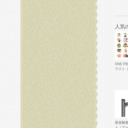
人気
ONE P
ラスト
垂直離
ト（ア