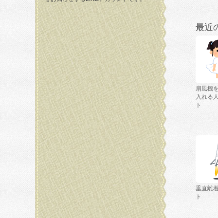
最近
扇風機
入れる
ト
垂直離
ト