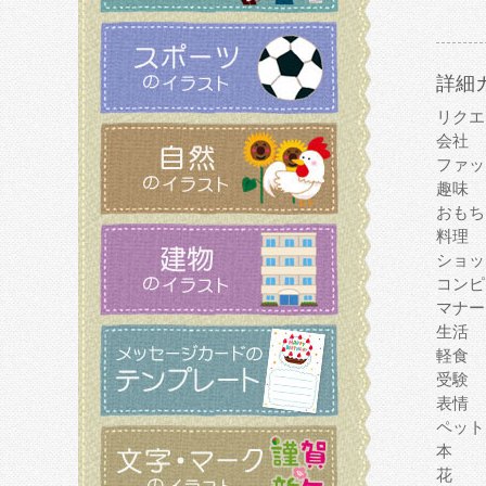
詳細
リクエ
会社
ファッ
趣味
おもち
料理
ショッ
コンピ
マナー
生活
軽食
受験
表情
ペット
本
花