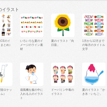
のイラスト
IECEのイ
いろいろな夏のイ
夏のイラスト「向
1月から12月まで
（まとめ）
メージのライン素
日葵」
の毎月のタイトル
材
文字
着陸ロケッ
扇風機を服の中に
ドーパミン中毒の
夏のイラスト「か
ーム）
入れる人のイラス
イラスト
き氷・いちご」
ト