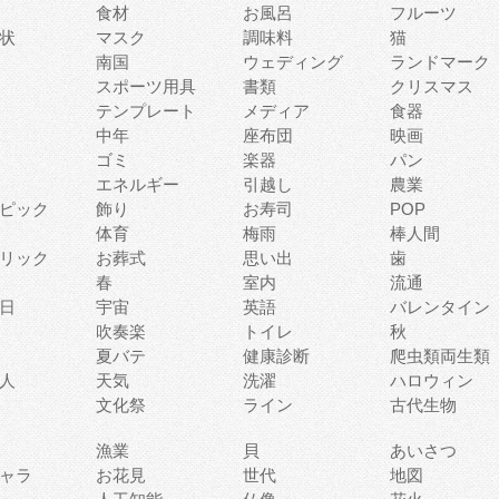
食材
お風呂
フルーツ
状
マスク
調味料
猫
南国
ウェディング
ランドマーク
スポーツ用具
書類
クリスマス
テンプレート
メディア
食器
中年
座布団
映画
ゴミ
楽器
パン
エネルギー
引越し
農業
ピック
飾り
お寿司
POP
体育
梅雨
棒人間
リック
お葬式
思い出
歯
春
室内
流通
日
宇宙
英語
バレンタイン
吹奏楽
トイレ
秋
夏バテ
健康診断
爬虫類両生類
人
天気
洗濯
ハロウィン
文化祭
ライン
古代生物
漁業
貝
あいさつ
ャラ
お花見
世代
地図