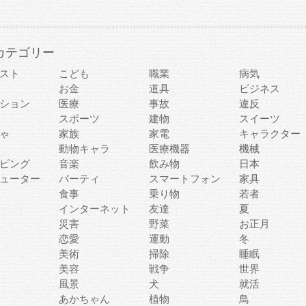
カテゴリー
スト
こども
職業
病気
お金
道具
ビジネス
ション
医療
事故
違反
スポーツ
建物
スイーツ
ゃ
家族
家電
キャラクター
動物キャラ
医療機器
機械
ピング
音楽
飲み物
日本
ューター
パーティ
スマートフォン
家具
食事
乗り物
若者
インターネット
友達
夏
災害
野菜
お正月
恋愛
運動
冬
美術
掃除
睡眠
美容
戦争
世界
風景
犬
就活
あかちゃん
植物
鳥