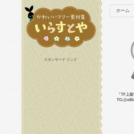
ホーム
スポンサード リンク
「TF上
TG:@e8