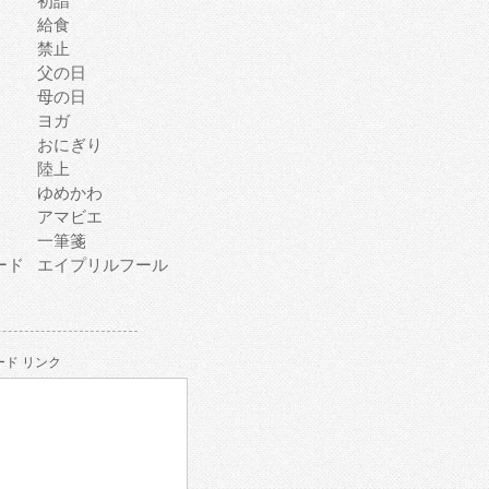
初詣
給食
禁止
父の日
母の日
ヨガ
おにぎり
陸上
ゆめかわ
アマビエ
一筆箋
ード
エイプリルフール
ド リンク