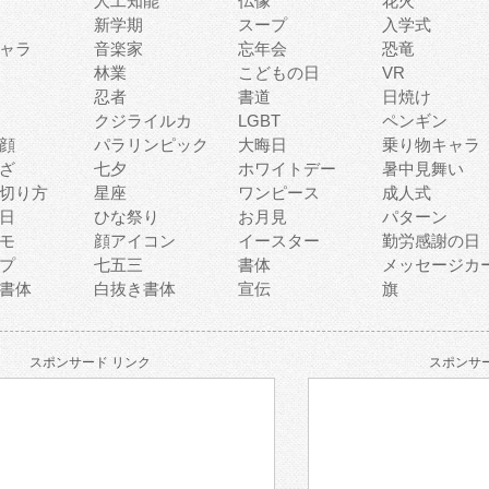
人工知能
仏像
花火
新学期
スープ
入学式
ャラ
音楽家
忘年会
恐竜
林業
こどもの日
VR
忍者
書道
日焼け
クジライルカ
LGBT
ペンギン
顔
パラリンピック
大晦日
乗り物キャラ
ざ
七夕
ホワイトデー
暑中見舞い
切り方
星座
ワンピース
成人式
日
ひな祭り
お月見
パターン
モ
顔アイコン
イースター
勤労感謝の日
プ
七五三
書体
メッセージカ
書体
白抜き書体
宣伝
旗
スポンサード リンク
スポンサー