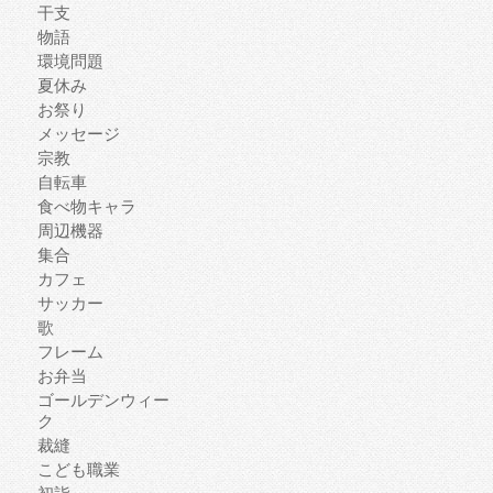
干支
物語
環境問題
夏休み
お祭り
メッセージ
宗教
自転車
食べ物キャラ
周辺機器
集合
カフェ
サッカー
歌
フレーム
お弁当
ゴールデンウィー
ク
裁縫
こども職業