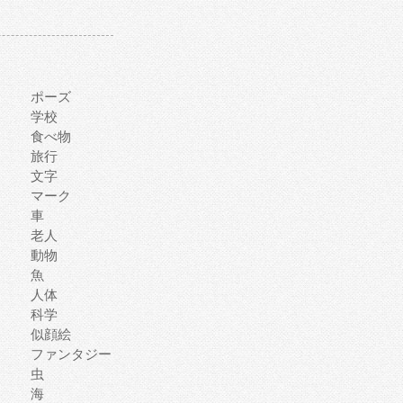
ポーズ
学校
食べ物
旅行
文字
マーク
車
老人
動物
魚
人体
科学
似顔絵
ファンタジー
虫
海