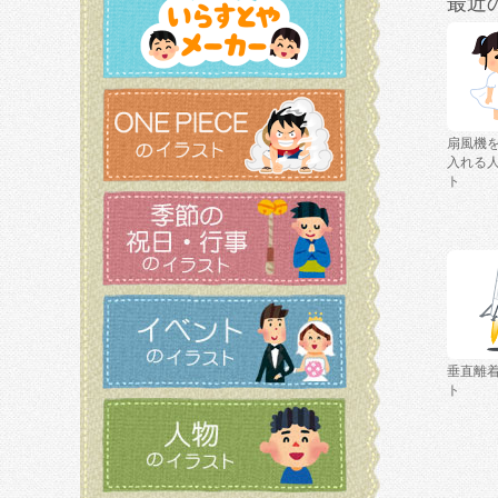
最近
扇風機
入れる
ト
垂直離
ト