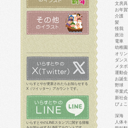
文房具
お年賀
介護
髪
怪我
政治
電車
幼稚園
オリン
ダンス
メタボ
運動会
お誕生
いらすとやが更新されたらお知らせする
野球
X（ツイッター）アカウントです。
卒業式
新社会
ぴょこ
深海
人体キ
いらすとやのLINEスタンプに関する情報
をお知らせするLINEアカウントです。