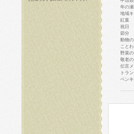
甲殻類
年の瀬
地域キ
紅葉
祝日
節分
動物の
ことわ
野菜の
敬老の
伝言メ
トラン
ペンキ