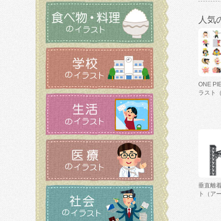
人気
ONE P
ラスト
垂直離
ト（ア