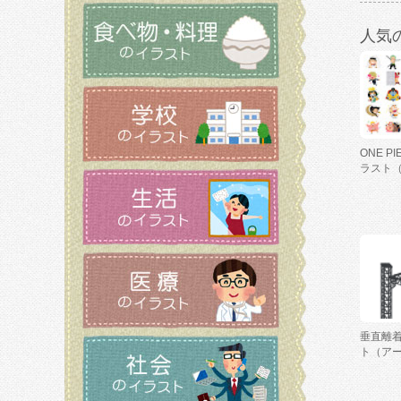
人気
ONE P
ラスト
垂直離
ト（ア