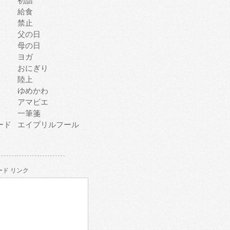
初詣
給食
禁止
父の日
母の日
ヨガ
おにぎり
陸上
ゆめかわ
アマビエ
一筆箋
ード
エイプリルフール
ド リンク