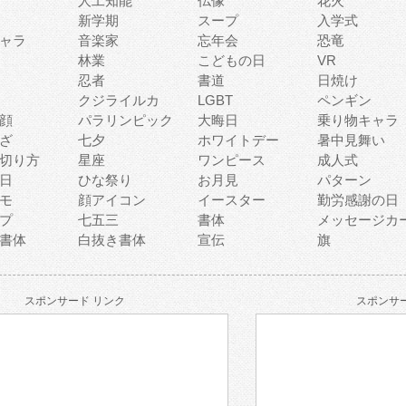
人工知能
仏像
花火
新学期
スープ
入学式
ャラ
音楽家
忘年会
恐竜
林業
こどもの日
VR
忍者
書道
日焼け
クジライルカ
LGBT
ペンギン
顔
パラリンピック
大晦日
乗り物キャラ
ざ
七夕
ホワイトデー
暑中見舞い
切り方
星座
ワンピース
成人式
日
ひな祭り
お月見
パターン
モ
顔アイコン
イースター
勤労感謝の日
プ
七五三
書体
メッセージカ
書体
白抜き書体
宣伝
旗
スポンサード リンク
スポンサー