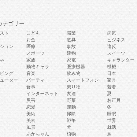
カテゴリー
スト
こども
職業
病気
お金
道具
ビジネス
ション
医療
事故
違反
スポーツ
建物
スイーツ
ゃ
家族
家電
キャラクター
動物キャラ
医療機器
機械
ピング
音楽
飲み物
日本
ューター
パーティ
スマートフォン
家具
食事
乗り物
若者
インターネット
友達
夏
災害
野菜
お正月
恋愛
運動
冬
美術
掃除
睡眠
美容
戦争
世界
風景
犬
就活
あかちゃん
植物
鳥