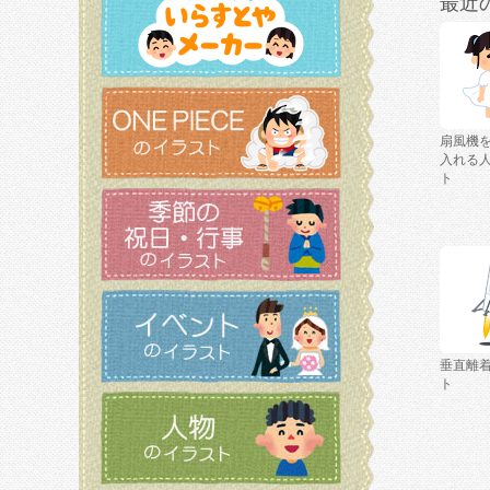
最近
扇風機
入れる
ト
垂直離
ト