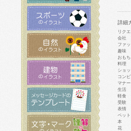
詳細
リクエ
会社
ファッ
趣味
おもち
料理
ショッ
コンピ
マナー
生活
軽食
受験
表情
ペット
本
花