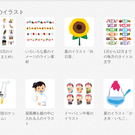
のイラスト
IECEのイ
いろいろな夏のイ
夏のイラスト「向
1月から12月まで
（まとめ）
メージのライン素
日葵」
の毎月のタイトル
材
文字
着陸ロケッ
扇風機を服の中に
ドーパミン中毒の
夏のイラスト「か
ーム）
入れる人のイラス
イラスト
き氷・いちご」
ト