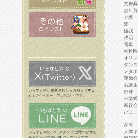
文房具
お年賀
介護
髪
怪我
政治
電車
幼稚園
オリン
ダンス
メタボ
運動会
お誕生
いらすとやが更新されたらお知らせする
野球
X（ツイッター）アカウントです。
卒業式
新社会
ぴょこ
深海
人体キ
いらすとやのLINEスタンプに関する情報
をお知らせするLINEアカウントです。