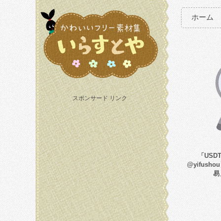
ホーム
スポンサード リンク
「USD
@yifus
易