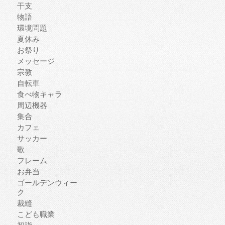
干支
物語
環境問題
夏休み
お祭り
メッセージ
宗教
自転車
食べ物キャラ
周辺機器
集合
カフェ
サッカー
歌
フレーム
お弁当
ゴールデンウィー
ク
裁縫
こども職業