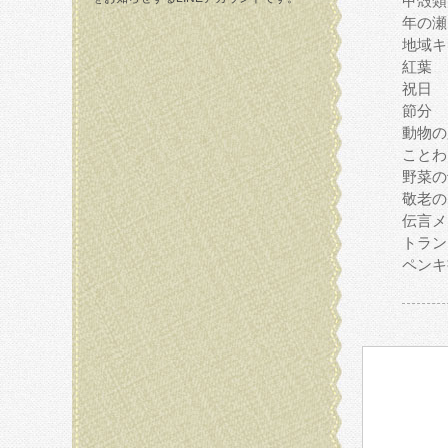
甲殻類
年の瀬
地域キ
紅葉
祝日
節分
動物の
ことわ
野菜の
敬老の
伝言メ
トラン
ペンキ