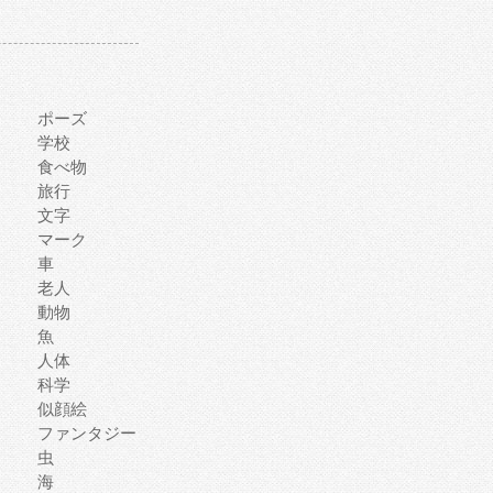
ポーズ
学校
食べ物
旅行
文字
マーク
車
老人
動物
魚
人体
科学
似顔絵
ファンタジー
虫
海