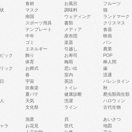
食材
お風呂
フルーツ
状
マスク
調味料
猫
南国
ウェディング
ランドマーク
スポーツ用具
書類
クリスマス
テンプレート
メディア
食器
中年
座布団
映画
ゴミ
楽器
パン
エネルギー
引越し
農業
ピック
飾り
お寿司
POP
体育
梅雨
棒人間
リック
お葬式
思い出
歯
春
室内
流通
日
宇宙
英語
バレンタイン
吹奏楽
トイレ
秋
夏バテ
健康診断
爬虫類両生類
人
天気
洗濯
ハロウィン
文化祭
ライン
古代生物
漁業
貝
あいさつ
ャラ
お花見
世代
地図