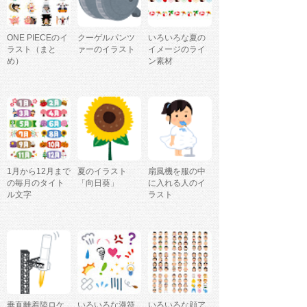
ONE PIECEのイ
クーゲルパンツ
いろいろな夏の
ラスト（まと
ァーのイラスト
イメージのライ
め）
ン素材
1月から12月まで
夏のイラスト
扇風機を服の中
の毎月のタイト
「向日葵」
に入れる人のイ
ル文字
ラスト
垂直離着陸ロケ
いろいろな漫符
いろいろな顔ア