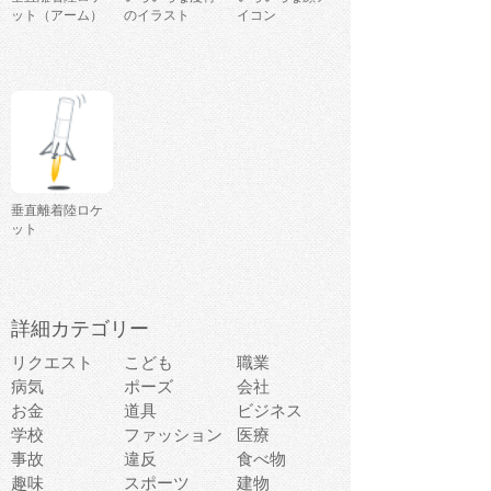
ット（アーム）
のイラスト
イコン
垂直離着陸ロケ
ット
詳細カテゴリー
リクエスト
こども
職業
病気
ポーズ
会社
お金
道具
ビジネス
学校
ファッション
医療
事故
違反
食べ物
趣味
スポーツ
建物