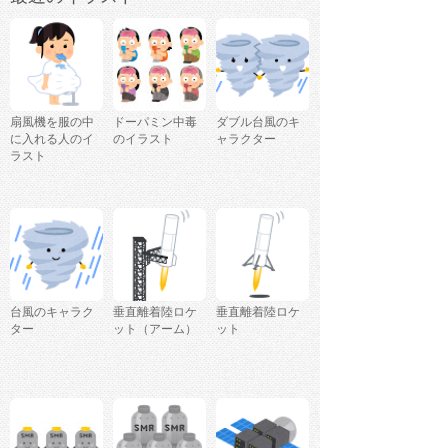
扇風機を服の中
ドーパミン中毒
ダブル台風のキ
に入れる人のイ
のイラスト
ャラクター
ラスト
台風のキャラク
垂直離着陸ロケ
垂直離着陸ロケ
ター
ット（アーム）
ット