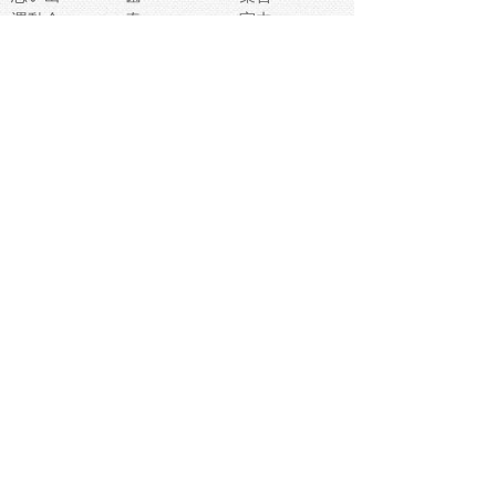
運動会
春
室内
流通
カフェ
お誕生日
宇宙
英語
バレンタイン
サッカー
野球
吹奏楽
トイレ
秋
歌
卒業式
夏バテ
健康診断
爬虫類両生類
フレーム
新社会人
天気
洗濯
ハロウィン
お弁当
ぴょこ
文化祭
ライン
古代生物
ゴールデンウ
ィーク
深海
漁業
貝
あいさつ
裁縫
人体キャラ
お花見
世代
地図
こども職業
甲殻類
人工知能
仏像
花火
初詣
年の瀬
新学期
スープ
入学式
給食
地域キャラ
音楽家
忘年会
恐竜
禁止
紅葉
林業