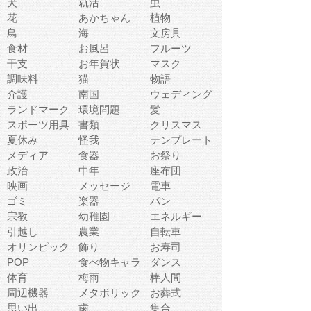
犬
就活
虫
花
あかちゃん
植物
鳥
海
文房具
食材
お風呂
フルーツ
干支
お年賀状
マスク
調味料
猫
物語
介護
南国
ウェディング
ランドマーク
環境問題
髪
スポーツ用具
書類
クリスマス
夏休み
怪我
テンプレート
メディア
食器
お祭り
政治
中年
座布団
映画
メッセージ
電車
ゴミ
楽器
パン
宗教
幼稚園
エネルギー
引越し
農業
自転車
オリンピック
飾り
お寿司
POP
食べ物キャラ
ダンス
体育
梅雨
棒人間
周辺機器
メタボリック
お葬式
思い出
歯
集合