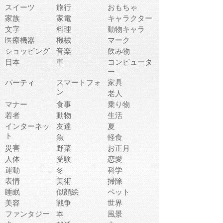
スイーツ
旅行
おもちゃ
家族
家電
キャラクター
文字
料理
動物キャラ
医療機器
機械
マーク
ショッピング
音楽
飲み物
日本
車
コンピュータ
ー
パーティ
スマートフォ
家具
ン
老人
マナー
食事
乗り物
若者
動物
生活
インターネッ
友達
夏
ト
魚
軽食
災害
野菜
お正月
人体
受験
恋愛
運動
冬
科学
表情
美術
掃除
睡眠
似顔絵
ペット
美容
戦争
世界
ファンタジー
本
風景