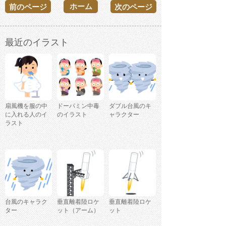
ホーム
前のページ
次のページ
最近のイラスト
扇風機を服の中
ドーパミン中毒
ダブル台風のキ
に入れる人のイ
のイラスト
ャラクター
ラスト
台風のキャラク
垂直離着陸ロケ
垂直離着陸ロケ
ター
ット（アーム）
ット