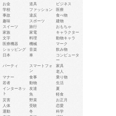
お金
道具
ビジネス
学校
ファッション
医療
事故
違反
食べ物
趣味
スポーツ
建物
スイーツ
旅行
おもちゃ
家族
家電
キャラクター
文字
料理
動物キャラ
医療機器
機械
マーク
ショッピング
音楽
飲み物
日本
車
コンピュータ
ー
パーティ
スマートフォ
家具
ン
老人
マナー
食事
乗り物
若者
動物
生活
インターネッ
友達
夏
ト
魚
軽食
災害
野菜
お正月
人体
受験
恋愛
運動
冬
科学