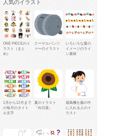
人気のイラスト
ONE PIECEのイ
クーゲルパンツ
いろいろな夏の
ラスト（まと
ァーのイラスト
イメージのライ
め）
ン素材
1月から12月まで
夏のイラスト
扇風機を服の中
の毎月のタイト
「向日葵」
に入れる人のイ
ル文字
ラスト