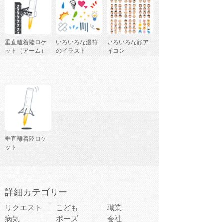
垂直離着陸ロケ
いろいろな漫符
いろいろな顔ア
ット（アーム）
のイラスト
イコン
垂直離着陸ロケ
ット
詳細カテゴリー
リクエスト
こども
職業
病気
ポーズ
会社