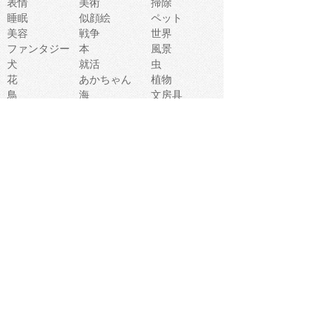
表情
美術
掃除
睡眠
似顔絵
ペット
美容
戦争
世界
ファンタジー
本
風景
犬
就活
虫
花
あかちゃん
植物
鳥
海
文房具
食材
お風呂
フルーツ
干支
お年賀状
マスク
調味料
猫
物語
介護
南国
ウェディング
ランドマーク
環境問題
髪
スポーツ用具
書類
クリスマス
夏休み
怪我
テンプレート
メディア
食器
お祭り
政治
中年
座布団
映画
メッセージ
電車
ゴミ
楽器
パン
宗教
幼稚園
エネルギー
引越し
農業
自転車
オリンピック
飾り
お寿司