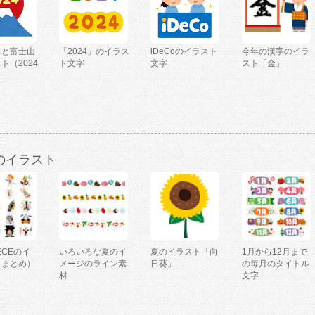
出と富士山
「2024」のイラス
iDeCoのイラスト
今年の漢字のイラ
ト（2024
ト文字
文字
スト「金」
のイラスト
IECEのイ
いろいろな夏のイ
夏のイラスト「向
1月から12月まで
（まとめ）
メージのライン素
日葵」
の毎月のタイトル
材
文字