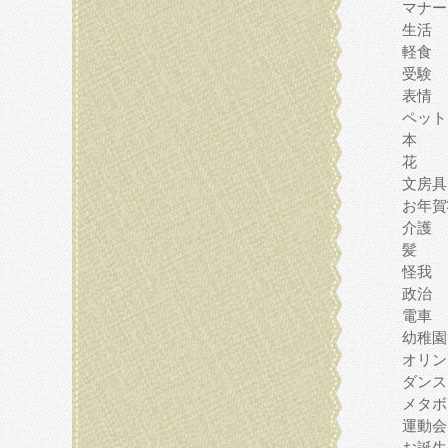
マナー
生活
軽食
受験
表情
ペット
本
花
文房具
お年賀
介護
髪
怪我
政治
電車
幼稚園
オリン
ダンス
メタボ
運動会
お誕生