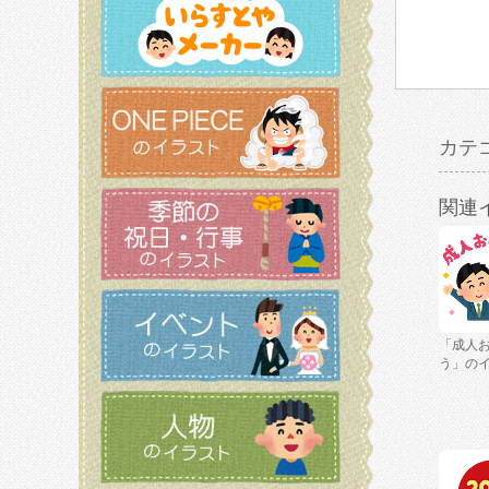
カテ
関連
「成人
う」の