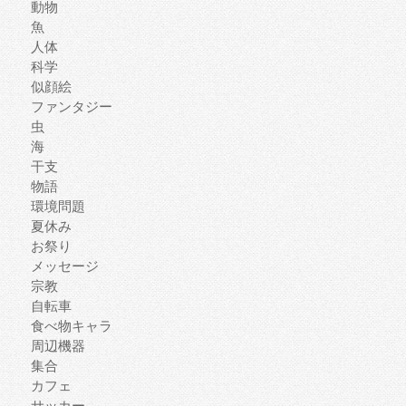
動物
魚
人体
科学
似顔絵
ファンタジー
虫
海
干支
物語
環境問題
夏休み
お祭り
メッセージ
宗教
自転車
食べ物キャラ
周辺機器
集合
カフェ
サッカー