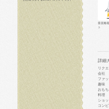
垂直離
ト
詳細
リクエ
会社
ファッ
趣味
おもち
料理
ショッ
コンピ