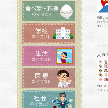
初日の
のイラス
年）
人気
ONE P
ラスト