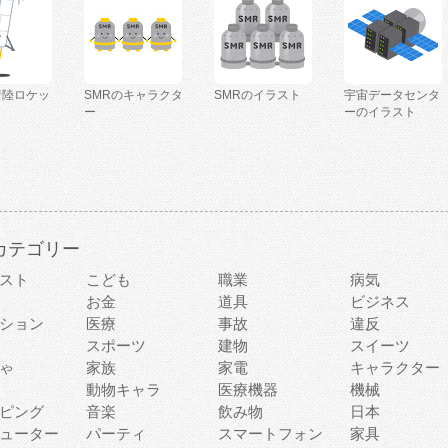
着陸ロケッ
SMRのキャラクタ
SMRのイラスト
宇宙データセンタ
ー
ーのイラスト
カテゴリー
スト
こども
職業
病気
お金
道具
ビジネス
ション
医療
事故
違反
スポーツ
建物
スイーツ
ゃ
家族
家電
キャラクター
動物キャラ
医療機器
機械
ピング
音楽
飲み物
日本
ューター
パーティ
スマートフォン
家具