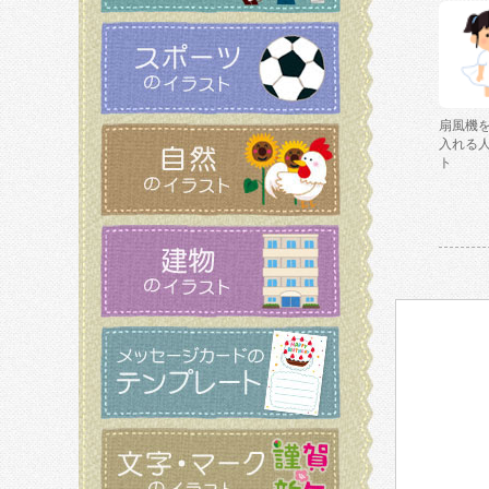
扇風機
入れる
ト