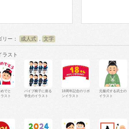
ゴリー：
成人式
,
文字
イラスト
おめでと
パイプ椅子に座る
18周年記念のリボ
元服式する武士の
イラスト
学生のイラスト
ンイラスト
イラスト