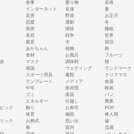
食事
乗り物
若者
インターネット
友達
夏
災害
野菜
お正月
恋愛
運動
冬
美術
掃除
睡眠
美容
戦争
世界
風景
犬
就活
あかちゃん
植物
鳥
食材
お風呂
フルーツ
状
マスク
調味料
猫
南国
ウェディング
ランドマーク
スポーツ用具
書類
クリスマス
テンプレート
メディア
食器
中年
座布団
映画
ゴミ
楽器
パン
エネルギー
引越し
農業
ピック
飾り
お寿司
POP
体育
梅雨
棒人間
リック
お葬式
思い出
歯
春
室内
流通
日
宇宙
英語
バレンタイン