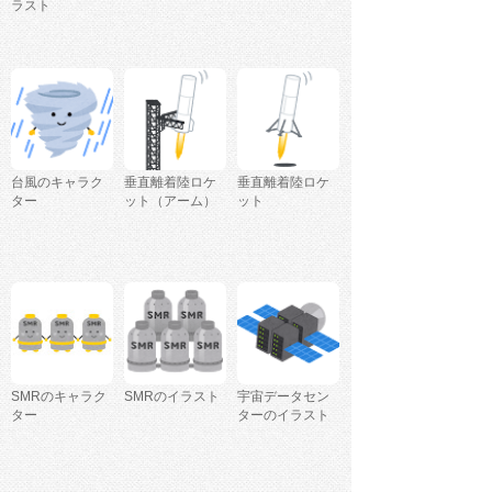
ラスト
台風のキャラク
垂直離着陸ロケ
垂直離着陸ロケ
ター
ット（アーム）
ット
SMRのキャラク
SMRのイラスト
宇宙データセン
ター
ターのイラスト