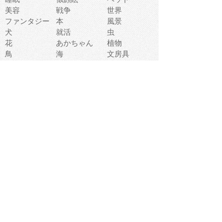
美容
戦争
世界
ファンタジー
本
風景
犬
就活
虫
花
あかちゃん
植物
鳥
海
文房具
食材
お風呂
フルーツ
干支
お年賀状
マスク
調味料
猫
物語
介護
南国
ウェディング
ランドマーク
環境問題
髪
スポーツ用具
書類
クリスマス
夏休み
怪我
テンプレート
メディア
食器
お祭り
政治
中年
座布団
映画
メッセージ
電車
ゴミ
楽器
パン
宗教
幼稚園
エネルギー
引越し
農業
自転車
オリンピック
飾り
お寿司
POP
食べ物キャラ
ダンス