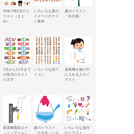
ONE PIECEのイ
いろいろな夏の
夏のイラスト
ラスト（まと
イメージのライ
「向日葵」
め）
ン素材
1月から12月まで
いろいろな顔ア
扇風機を服の中
の毎月のタイト
イコン
に入れる人のイ
ル文字
ラスト
垂直離着陸ロケ
夏のイラスト
いろいろな漫符
ット（アーム）
「かき氷・いち
のイラスト