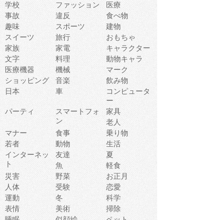
学校
ファッション
医療
事故
違反
食べ物
趣味
スポーツ
建物
スイーツ
旅行
おもちゃ
家族
家電
キャラクター
文字
料理
動物キャラ
医療機器
機械
マーク
ショッピング
音楽
飲み物
日本
車
コンピュータ
ー
パーティ
スマートフォ
家具
ン
老人
マナー
食事
乗り物
若者
動物
生活
インターネッ
友達
夏
ト
魚
軽食
災害
野菜
お正月
人体
受験
恋愛
運動
冬
科学
表情
美術
掃除
睡眠
似顔絵
ペット