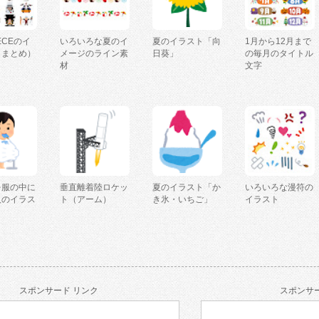
IECEのイ
いろいろな夏のイ
夏のイラスト「向
1月から12月まで
（まとめ）
メージのライン素
日葵」
の毎月のタイトル
材
文字
を服の中に
垂直離着陸ロケッ
夏のイラスト「か
いろいろな漫符の
人のイラス
ト（アーム）
き氷・いちご」
イラスト
スポンサード リンク
スポンサー