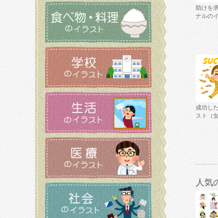
助けを
ナルの
成功し
スト（
人気