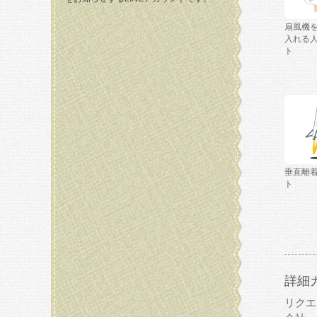
扇風機
入れる
ト
垂直離
ト
詳細
リクエ