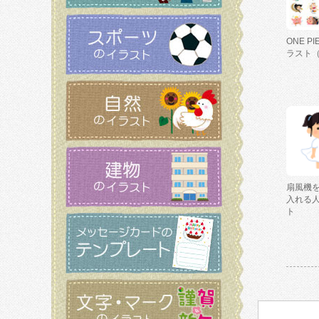
ONE P
ラスト
扇風機
入れる
ト