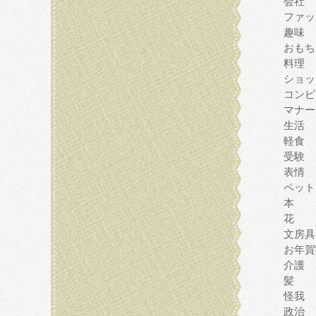
会社
ファッ
趣味
おもち
料理
ショッ
コンピ
マナー
生活
軽食
受験
表情
ペット
本
花
文房具
お年賀
介護
髪
怪我
政治