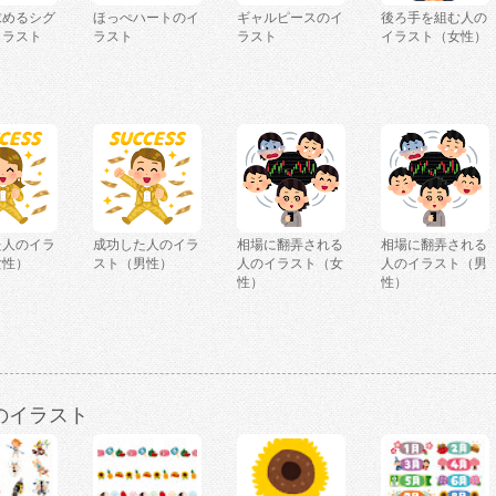
求めるシグ
ほっぺハートのイ
ギャルピースのイ
後ろ手を組む人の
イラスト
ラスト
ラスト
イラスト（女性）
た人のイラ
成功した人のイラ
相場に翻弄される
相場に翻弄される
女性）
スト（男性）
人のイラスト（女
人のイラスト（男
性）
性）
のイラスト