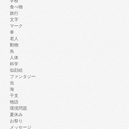
学校
食べ物
旅行
文字
マーク
車
老人
動物
魚
人体
科学
似顔絵
ファンタジー
虫
海
干支
物語
環境問題
夏休み
お祭り
メッセージ