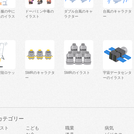
を服の中に
ドーパミン中毒の
ダブル台風のキャ
台風のキャラクタ
人のイラス
イラスト
ラクター
ー
着陸ロケッ
SMRのキャラクタ
SMRのイラスト
宇宙データセンタ
ー
ーのイラスト
カテゴリー
スト
こども
職業
病気