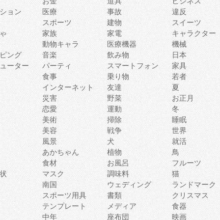
お金
道具
ビジネス
ション
医療
事故
違反
スポーツ
建物
スイーツ
ゃ
家族
家電
キャラクター
動物キャラ
医療機器
機械
ピング
音楽
飲み物
日本
ューター
パーティ
スマートフォン
家具
食事
乗り物
若者
インターネット
友達
夏
災害
野菜
お正月
恋愛
運動
冬
美術
掃除
睡眠
美容
戦争
世界
風景
犬
就活
あかちゃん
植物
鳥
食材
お風呂
フルーツ
状
マスク
調味料
猫
南国
ウェディング
ランドマーク
スポーツ用具
書類
クリスマス
テンプレート
メディア
食器
中年
座布団
映画