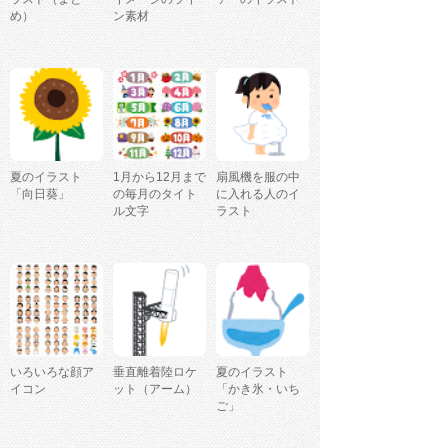
め）
ン素材
夏のイラスト
1月から12月まで
扇風機を服の中
「向日葵」
の毎月のタイト
に入れる人のイ
ル文字
ラスト
いろいろな顔ア
垂直離着陸ロケ
夏のイラスト
イコン
ット（アーム）
「かき氷・いち
ご」