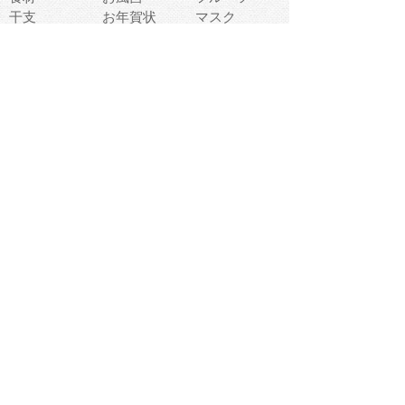
干支
お年賀状
マスク
調味料
猫
物語
介護
南国
ウェディング
ランドマーク
環境問題
髪
スポーツ用具
書類
クリスマス
夏休み
怪我
テンプレート
メディア
食器
お祭り
政治
中年
座布団
映画
メッセージ
電車
ゴミ
楽器
パン
宗教
幼稚園
エネルギー
引越し
農業
自転車
オリンピック
飾り
お寿司
POP
食べ物キャラ
ダンス
体育
梅雨
棒人間
周辺機器
メタボリック
お葬式
思い出
歯
集合
運動会
春
室内
流通
カフェ
お誕生日
宇宙
英語
バレンタイン