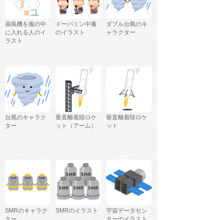
扇風機を服の中
ドーパミン中毒
ダブル台風のキ
に入れる人のイ
のイラスト
ャラクター
ラスト
台風のキャラク
垂直離着陸ロケ
垂直離着陸ロケ
ター
ット（アーム）
ット
SMRのキャラク
SMRのイラスト
宇宙データセン
ター
ターのイラスト