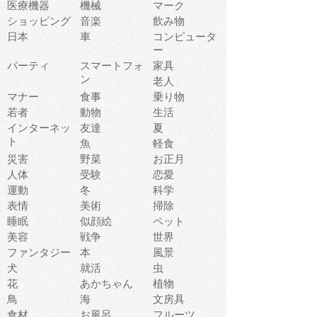
医療機器
機械
マーク
ショッピング
音楽
飲み物
日本
車
コンピュータ
ー
パーティ
スマートフォ
家具
ン
老人
マナー
食事
乗り物
若者
動物
生活
インターネッ
友達
夏
ト
魚
軽食
災害
野菜
お正月
人体
受験
恋愛
運動
冬
科学
表情
美術
掃除
睡眠
似顔絵
ペット
美容
戦争
世界
ファンタジー
本
風景
犬
就活
虫
花
あかちゃん
植物
鳥
海
文房具
食材
お風呂
フルーツ