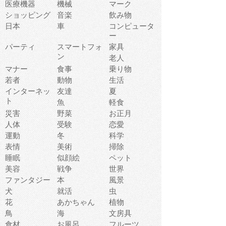
医療機器
機械
マーク
ショッピング
音楽
飲み物
日本
車
コンピュータ
ー
パーティ
スマートフォ
家具
ン
老人
マナー
食事
乗り物
若者
動物
生活
インターネッ
友達
夏
ト
魚
軽食
災害
野菜
お正月
人体
受験
恋愛
運動
冬
科学
表情
美術
掃除
睡眠
似顔絵
ペット
美容
戦争
世界
ファンタジー
本
風景
犬
就活
虫
花
あかちゃん
植物
鳥
海
文房具
食材
お風呂
フルーツ