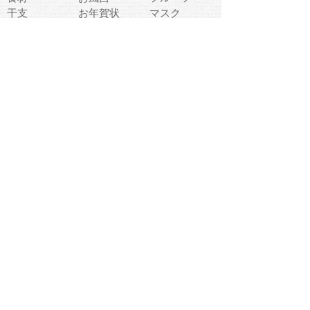
干支
お年賀状
マスク
調味料
猫
物語
介護
南国
ウェディング
ランドマーク
環境問題
髪
スポーツ用具
書類
クリスマス
夏休み
怪我
テンプレート
メディア
食器
お祭り
政治
中年
座布団
映画
メッセージ
電車
ゴミ
楽器
パン
宗教
幼稚園
エネルギー
引越し
農業
自転車
オリンピック
飾り
お寿司
POP
食べ物キャラ
ダンス
体育
梅雨
棒人間
周辺機器
メタボリック
お葬式
思い出
歯
集合
運動会
春
室内
流通
カフェ
お誕生日
宇宙
英語
バレンタイン