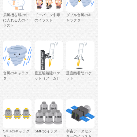
扇風機を服の中
ドーパミン中毒
ダブル台風のキ
に入れる人のイ
のイラスト
ャラクター
ラスト
台風のキャラク
垂直離着陸ロケ
垂直離着陸ロケ
ター
ット（アーム）
ット
SMRのキャラク
SMRのイラスト
宇宙データセン
ター
ターのイラスト