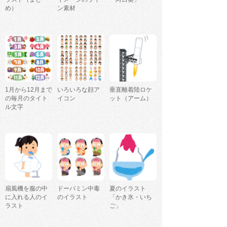
め）
ン素材
1月から12月まで
いろいろな顔ア
垂直離着陸ロケ
の毎月のタイト
イコン
ット（アーム）
ル文字
扇風機を服の中
ドーパミン中毒
夏のイラスト
に入れる人のイ
のイラスト
「かき氷・いち
ラスト
ご」