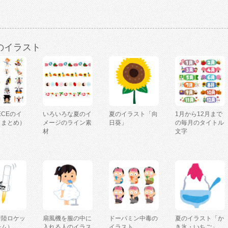
のイラスト
IECEのイ
いろいろな夏のイ
夏のイラスト「向
1月から12月まで
（まとめ）
メージのライン素
日葵」
の毎月のタイトル
材
文字
着陸ロケッ
扇風機を服の中に
ドーパミン中毒の
夏のイラスト「か
ーム）
入れる人のイラス
イラスト
き氷・いちご」