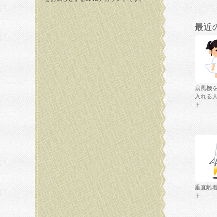
最近
扇風機
入れる
ト
垂直離
ト