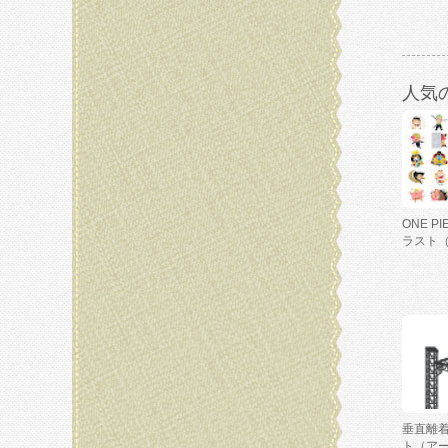
人気
ONE P
ラスト
垂直離
ト（ア