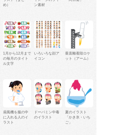
め）
ン素材
1月から12月まで
いろいろな顔ア
垂直離着陸ロケ
の毎月のタイト
イコン
ット（アーム）
ル文字
扇風機を服の中
ドーパミン中毒
夏のイラスト
に入れる人のイ
のイラスト
「かき氷・いち
ラスト
ご」