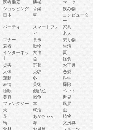
医療機器
機械
マーク
ショッピング
音楽
飲み物
日本
車
コンピュータ
ー
パーティ
スマートフォ
家具
ン
老人
マナー
食事
乗り物
若者
動物
生活
インターネッ
友達
夏
ト
魚
軽食
災害
野菜
お正月
人体
受験
恋愛
運動
冬
科学
表情
美術
掃除
睡眠
似顔絵
ペット
美容
戦争
世界
ファンタジー
本
風景
犬
就活
虫
花
あかちゃん
植物
鳥
海
文房具
食材
お風呂
フルーツ