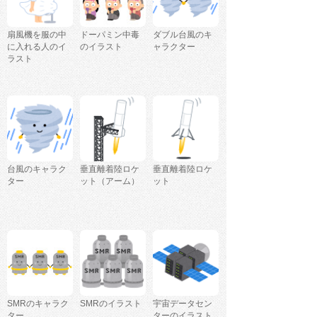
扇風機を服の中
ドーパミン中毒
ダブル台風のキ
に入れる人のイ
のイラスト
ャラクター
ラスト
台風のキャラク
垂直離着陸ロケ
垂直離着陸ロケ
ター
ット（アーム）
ット
SMRのキャラク
SMRのイラスト
宇宙データセン
ター
ターのイラスト