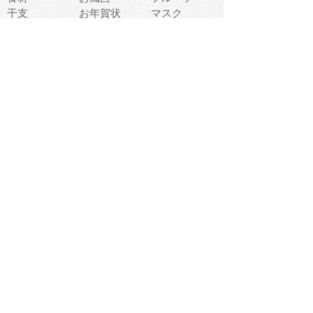
干支
お年賀状
マスク
調味料
猫
物語
介護
南国
ウェディング
ランドマーク
環境問題
髪
スポーツ用具
書類
クリスマス
夏休み
怪我
テンプレート
メディア
食器
お祭り
政治
中年
座布団
映画
メッセージ
電車
ゴミ
楽器
パン
宗教
幼稚園
エネルギー
引越し
農業
自転車
オリンピック
飾り
お寿司
POP
食べ物キャラ
ダンス
体育
梅雨
棒人間
周辺機器
メタボリック
お葬式
思い出
歯
集合
運動会
春
室内
流通
カフェ
お誕生日
宇宙
英語
バレンタイン