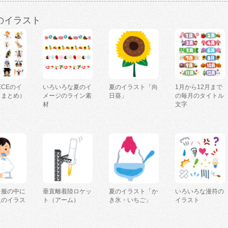
のイラスト
IECEのイ
いろいろな夏のイ
夏のイラスト「向
1月から12月まで
（まとめ）
メージのライン素
日葵」
の毎月のタイトル
材
文字
を服の中に
垂直離着陸ロケッ
夏のイラスト「か
いろいろな漫符の
人のイラス
ト（アーム）
き氷・いちご」
イラスト