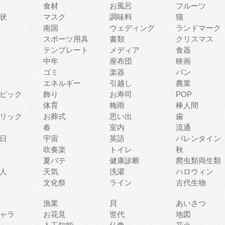
食材
お風呂
フルーツ
状
マスク
調味料
猫
南国
ウェディング
ランドマーク
スポーツ用具
書類
クリスマス
テンプレート
メディア
食器
中年
座布団
映画
ゴミ
楽器
パン
エネルギー
引越し
農業
ピック
飾り
お寿司
POP
体育
梅雨
棒人間
リック
お葬式
思い出
歯
春
室内
流通
日
宇宙
英語
バレンタイン
吹奏楽
トイレ
秋
夏バテ
健康診断
爬虫類両生類
人
天気
洗濯
ハロウィン
文化祭
ライン
古代生物
漁業
貝
あいさつ
ャラ
お花見
世代
地図