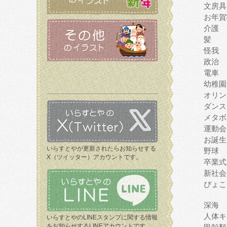
文房具
お年賀
介護
髪
怪我
政治
電車
幼稚園
オリン
ダンス
メタボ
運動会
お誕生
いらすとやが更新されたらお知らせする
野球
X（ツイッター）アカウントです。
卒業式
新社会
ぴょこ
深海
人体キ
いらすとやのLINEスタンプに関する情報
をお知らせするLINEアカウントです。