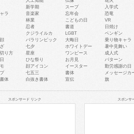
人工知能
仏像
花火
新学期
スープ
入学式
ャラ
音楽家
忘年会
恐竜
林業
こどもの日
VR
忍者
書道
日焼け
クジライルカ
LGBT
ペンギン
顔
パラリンピック
大晦日
乗り物キャラ
ざ
七夕
ホワイトデー
暑中見舞い
切り方
星座
ワンピース
成人式
日
ひな祭り
お月見
パターン
モ
顔アイコン
イースター
勤労感謝の日
プ
七五三
書体
メッセージカ
書体
白抜き書体
宣伝
旗
スポンサード リンク
スポンサー