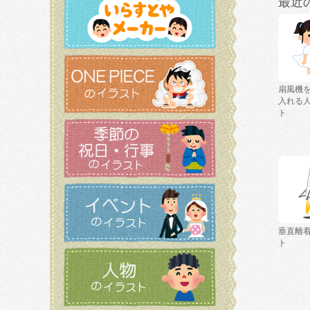
最近
扇風機
入れる
ト
垂直離
ト