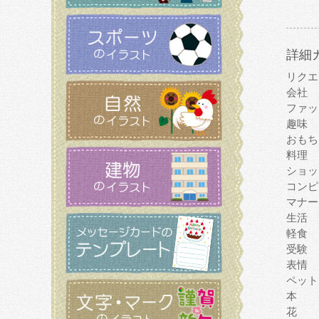
詳細
リクエ
会社
ファッ
趣味
おもち
料理
ショッ
コンピ
マナー
生活
軽食
受験
表情
ペット
本
花