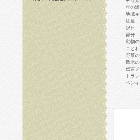
甲殻類
年の瀬
地域キ
紅葉
祝日
節分
動物の
ことわ
野菜の
敬老の
伝言メ
トラン
ペンキ