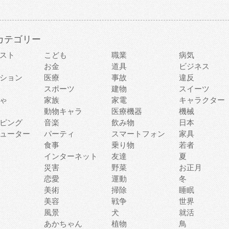
カテゴリー
スト
こども
職業
病気
お金
道具
ビジネス
ション
医療
事故
違反
スポーツ
建物
スイーツ
ゃ
家族
家電
キャラクター
動物キャラ
医療機器
機械
ピング
音楽
飲み物
日本
ューター
パーティ
スマートフォン
家具
食事
乗り物
若者
インターネット
友達
夏
災害
野菜
お正月
恋愛
運動
冬
美術
掃除
睡眠
美容
戦争
世界
風景
犬
就活
あかちゃん
植物
鳥