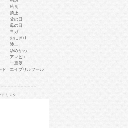
初詣
給食
禁止
父の日
母の日
ヨガ
おにぎり
陸上
ゆめかわ
アマビエ
一筆箋
ード
エイプリルフール
ド リンク