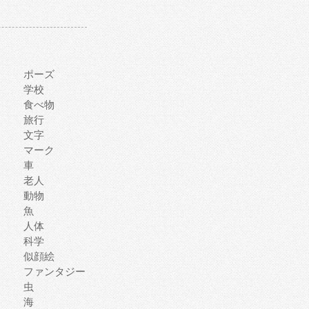
ポーズ
学校
食べ物
旅行
文字
マーク
車
老人
動物
魚
人体
科学
似顔絵
ファンタジー
虫
海