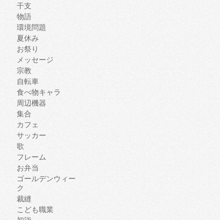
干支
物語
環境問題
夏休み
お祭り
メッセージ
宗教
自転車
食べ物キャラ
周辺機器
集合
カフェ
サッカー
歌
フレーム
お弁当
ゴールデンウィー
ク
裁縫
こども職業