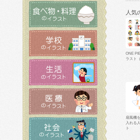
人気
ONE P
ラスト
扇風機
入れる
ト