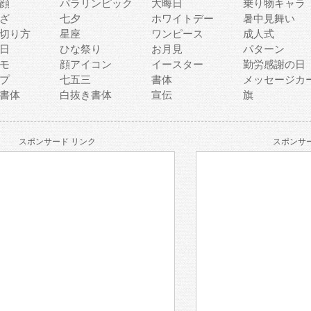
顔
パラリンピック
大晦日
乗り物キャラ
ざ
七夕
ホワイトデー
暑中見舞い
切り方
星座
ワンピース
成人式
日
ひな祭り
お月見
パターン
モ
顔アイコン
イースター
勤労感謝の日
プ
七五三
書体
メッセージカ
書体
白抜き書体
宣伝
旗
スポンサード リンク
スポンサー