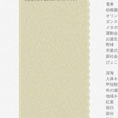
電車
幼稚園
オリン
ダンス
メタボ
運動会
お誕生
野球
卒業式
新社会
ぴょこ
深海
人体キ
甲殻類
年の瀬
地域キ
紅葉
祝日
節分