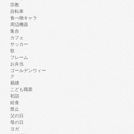
宗教
自転車
食べ物キャラ
周辺機器
集合
カフェ
サッカー
歌
フレーム
お弁当
ゴールデンウィー
ク
裁縫
こども職業
初詣
給食
禁止
父の日
母の日
ヨガ