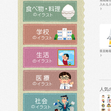
扇風機
入れる
ト
垂直離
ト
人気