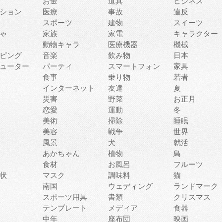
お金
道具
ビジネス
ション
医療
事故
違反
スポーツ
建物
スイーツ
ゃ
家族
家電
キャラクター
動物キャラ
医療機器
機械
ピング
音楽
飲み物
日本
ューター
パーティ
スマートフォン
家具
食事
乗り物
若者
インターネット
友達
夏
災害
野菜
お正月
恋愛
運動
冬
美術
掃除
睡眠
美容
戦争
世界
風景
犬
就活
あかちゃん
植物
鳥
食材
お風呂
フルーツ
状
マスク
調味料
猫
南国
ウェディング
ランドマーク
スポーツ用具
書類
クリスマス
テンプレート
メディア
食器
中年
座布団
映画