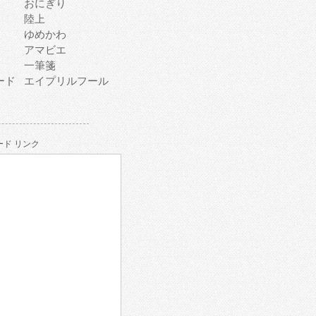
おにぎり
陸上
ゆめかわ
アマビエ
一筆箋
ード
エイプリルフール
ド リンク