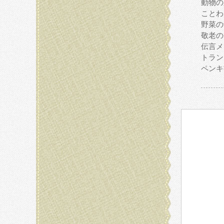
動物の
ことわ
野菜の
敬老の
伝言メ
トラン
ペンキ