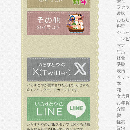
会社
ファッ
趣味
おもち
料理
ショッ
コンピ
マナー
生活
軽食
受験
表情
ペット
本
いらすとやが更新されたらお知らせする
花
X（ツイッター）アカウントです。
文房具
お年賀
介護
髪
怪我
いらすとやのLINEスタンプに関する情報
政治
をお知らせするLINEアカウントです。