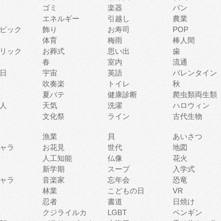
ゴミ
楽器
パン
エネルギー
引越し
農業
ピック
飾り
お寿司
POP
体育
梅雨
棒人間
リック
お葬式
思い出
歯
春
室内
流通
日
宇宙
英語
バレンタイン
吹奏楽
トイレ
秋
夏バテ
健康診断
爬虫類両生類
人
天気
洗濯
ハロウィン
文化祭
ライン
古代生物
漁業
貝
あいさつ
ャラ
お花見
世代
地図
人工知能
仏像
花火
新学期
スープ
入学式
ャラ
音楽家
忘年会
恐竜
林業
こどもの日
VR
忍者
書道
日焼け
クジライルカ
LGBT
ペンギン