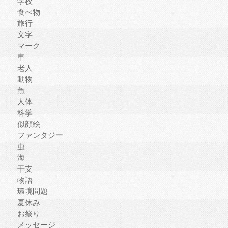
学校
食べ物
旅行
文字
マーク
車
老人
動物
魚
人体
科学
似顔絵
ファンタジー
虫
海
干支
物語
環境問題
夏休み
お祭り
メッセージ