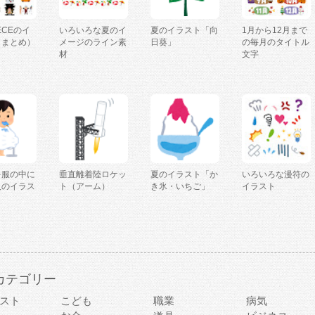
IECEのイ
いろいろな夏のイ
夏のイラスト「向
1月から12月まで
（まとめ）
メージのライン素
日葵」
の毎月のタイトル
材
文字
を服の中に
垂直離着陸ロケッ
夏のイラスト「か
いろいろな漫符の
人のイラス
ト（アーム）
き氷・いちご」
イラスト
カテゴリー
スト
こども
職業
病気