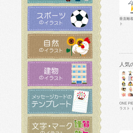
垂直離
ト
人気
ONE P
ラスト