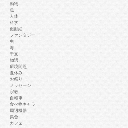
動物
魚
人体
科学
似顔絵
ファンタジー
虫
海
干支
物語
環境問題
夏休み
お祭り
メッセージ
宗教
自転車
食べ物キャラ
周辺機器
集合
カフェ