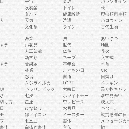
日
宇宙
英語
バレンタイン
吹奏楽
トイレ
秋
夏バテ
健康診断
爬虫類両生類
人
天気
洗濯
ハロウィン
文化祭
ライン
古代生物
漁業
貝
あいさつ
ャラ
お花見
世代
地図
人工知能
仏像
花火
新学期
スープ
入学式
ャラ
音楽家
忘年会
恐竜
林業
こどもの日
VR
忍者
書道
日焼け
クジライルカ
LGBT
ペンギン
顔
パラリンピック
大晦日
乗り物キャラ
ざ
七夕
ホワイトデー
暑中見舞い
切り方
星座
ワンピース
成人式
日
ひな祭り
お月見
パターン
モ
顔アイコン
イースター
勤労感謝の日
プ
七五三
書体
メッセージカ
書体
白抜き書体
宣伝
旗