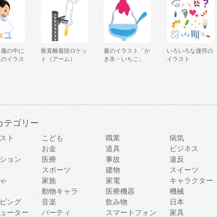
を服の中に
垂直離着陸ロケッ
夏のイラスト「か
いろいろな漫符の
人のイラス
ト（アーム）
き氷・いちご」
イラスト
カテゴリー
スト
こども
職業
病気
お金
道具
ビジネス
ション
医療
事故
違反
スポーツ
建物
スイーツ
ゃ
家族
家電
キャラクター
動物キャラ
医療機器
機械
ピング
音楽
飲み物
日本
ューター
パーティ
スマートフォン
家具