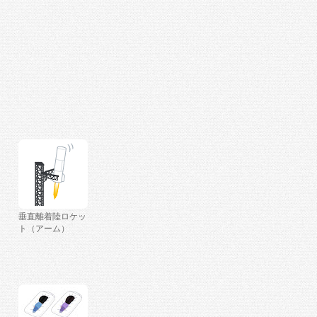
垂直離着陸ロケッ
ト（アーム）