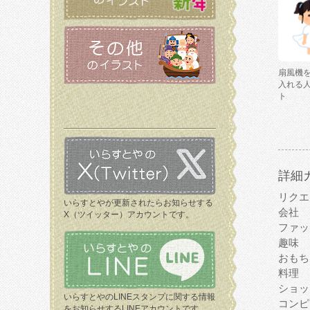
扇風機
入れる
ト
詳細
リクエ
いらすとやが更新されたらお知らせする
会社
X（ツイッター）アカウントです。
ファッ
趣味
おもち
料理
ショッ
いらすとやのLINEスタンプに関する情報
コンピ
をお知らせするLINEアカウントです。