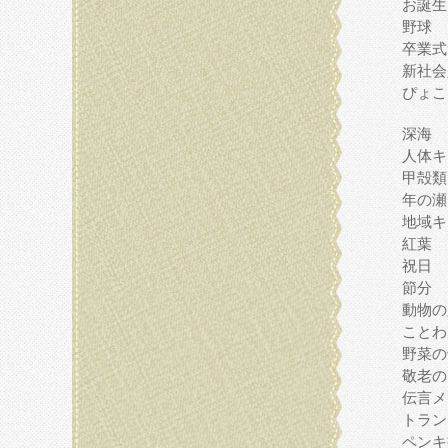
お誕生
野球
卒業式
新社会
ぴょこ
深海
人体キ
甲殻類
年の瀬
地域キ
紅葉
祝日
節分
動物の
ことわ
野菜の
敬老の
伝言メ
トラン
ペンキ