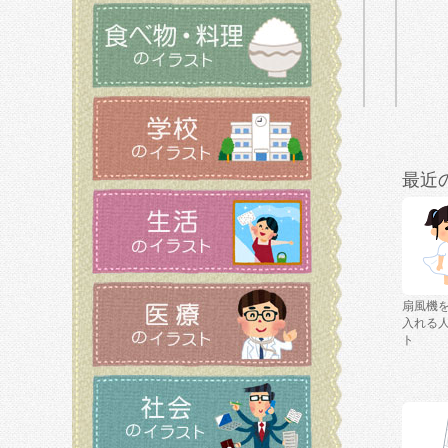
最近
扇風機
入れる
ト