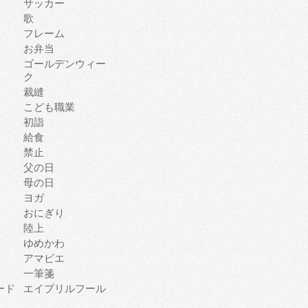
サッカー
歌
フレーム
お弁当
ゴールデンウィー
ク
裁縫
こども職業
初詣
給食
禁止
父の日
母の日
ヨガ
おにぎり
陸上
ゆめかわ
アマビエ
一筆箋
ード
エイプリルフール