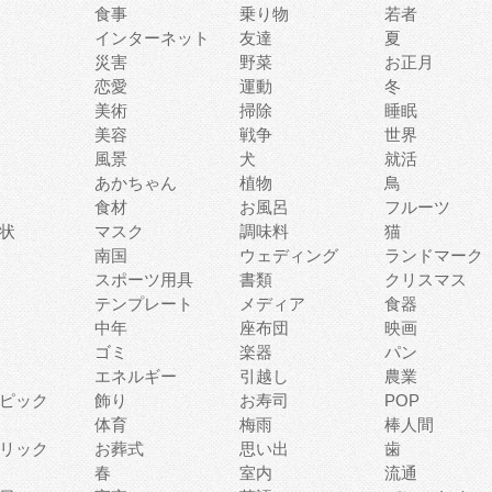
食事
乗り物
若者
インターネット
友達
夏
災害
野菜
お正月
恋愛
運動
冬
美術
掃除
睡眠
美容
戦争
世界
風景
犬
就活
あかちゃん
植物
鳥
食材
お風呂
フルーツ
状
マスク
調味料
猫
南国
ウェディング
ランドマーク
スポーツ用具
書類
クリスマス
テンプレート
メディア
食器
中年
座布団
映画
ゴミ
楽器
パン
エネルギー
引越し
農業
ピック
飾り
お寿司
POP
体育
梅雨
棒人間
リック
お葬式
思い出
歯
春
室内
流通