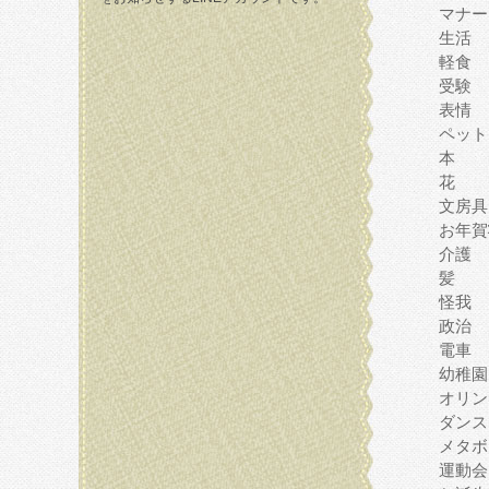
マナー
生活
軽食
受験
表情
ペット
本
花
文房具
お年賀
介護
髪
怪我
政治
電車
幼稚園
オリン
ダンス
メタボ
運動会