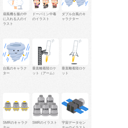
扇風機を服の中
ドーパミン中毒
ダブル台風のキ
に入れる人のイ
のイラスト
ャラクター
ラスト
台風のキャラク
垂直離着陸ロケ
垂直離着陸ロケ
ター
ット（アーム）
ット
SMRのキャラク
SMRのイラスト
宇宙データセン
ター
ターのイラスト