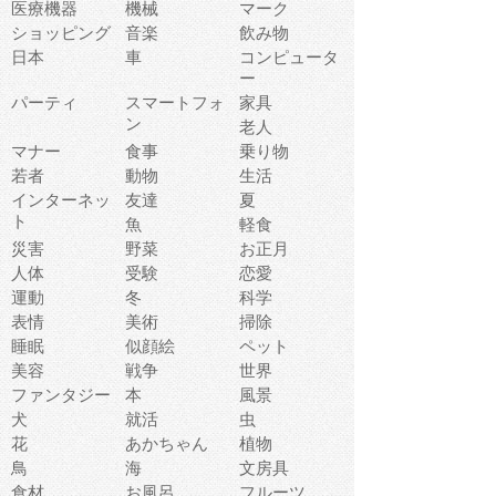
医療機器
機械
マーク
ショッピング
音楽
飲み物
日本
車
コンピュータ
ー
パーティ
スマートフォ
家具
ン
老人
マナー
食事
乗り物
若者
動物
生活
インターネッ
友達
夏
ト
魚
軽食
災害
野菜
お正月
人体
受験
恋愛
運動
冬
科学
表情
美術
掃除
睡眠
似顔絵
ペット
美容
戦争
世界
ファンタジー
本
風景
犬
就活
虫
花
あかちゃん
植物
鳥
海
文房具
食材
お風呂
フルーツ