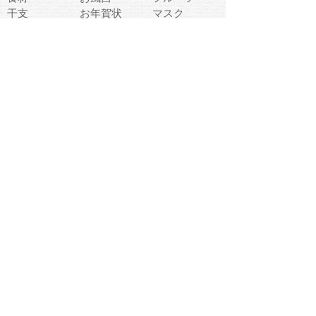
干支
お年賀状
マスク
調味料
猫
物語
介護
南国
ウェディング
ランドマーク
環境問題
髪
スポーツ用具
書類
クリスマス
夏休み
怪我
テンプレート
メディア
食器
お祭り
政治
中年
座布団
映画
メッセージ
電車
ゴミ
楽器
パン
宗教
幼稚園
エネルギー
引越し
農業
自転車
オリンピック
飾り
お寿司
POP
食べ物キャラ
ダンス
体育
梅雨
棒人間
周辺機器
メタボリック
お葬式
思い出
歯
集合
運動会
春
室内
流通
カフェ
お誕生日
宇宙
英語
バレンタイン