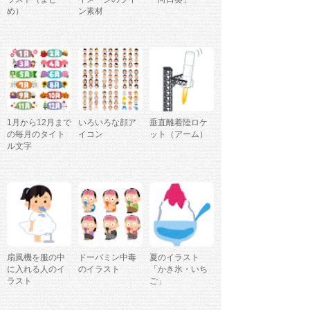
め）
ン素材
1月から12月まで
いろいろな顔ア
垂直離着陸ロケ
の毎月のタイト
イコン
ット（アーム）
ル文字
扇風機を服の中
ドーパミン中毒
夏のイラスト
に入れる人のイ
のイラスト
「かき氷・いち
ラスト
ご」