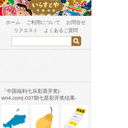
ホーム
ご利用について
お問合せ
リクエスト
よくあるご質問
「中国福利七乐彩票开奖|-
wn4.com|-037期七星彩开奖结果-
w3b2s1-2023年3月26日13时0分29秒-
fm4vsbqwr.com」の検索結果