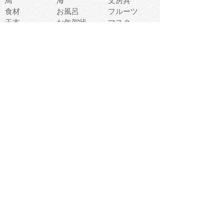
鳥
海
文房具
食材
お風呂
フルーツ
干支
お年賀状
マスク
調味料
猫
物語
介護
南国
ウェディング
ランドマーク
環境問題
髪
スポーツ用具
書類
クリスマス
夏休み
怪我
テンプレート
メディア
食器
お祭り
政治
中年
座布団
映画
メッセージ
電車
ゴミ
楽器
パン
宗教
幼稚園
エネルギー
引越し
農業
自転車
オリンピック
飾り
お寿司
POP
食べ物キャラ
ダンス
体育
梅雨
棒人間
周辺機器
メタボリック
お葬式
思い出
歯
集合
運動会
春
室内
流通
カフェ
お誕生日