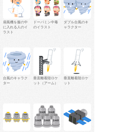
扇風機を服の中
ドーパミン中毒
ダブル台風のキ
に入れる人のイ
のイラスト
ャラクター
ラスト
台風のキャラク
垂直離着陸ロケ
垂直離着陸ロケ
ター
ット（アーム）
ット