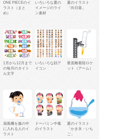
ONE PIECEのイ
いろいろな夏の
夏のイラスト
ラスト（まと
イメージのライ
「向日葵」
め）
ン素材
1月から12月まで
いろいろな顔ア
垂直離着陸ロケ
の毎月のタイト
イコン
ット（アーム）
ル文字
扇風機を服の中
ドーパミン中毒
夏のイラスト
に入れる人のイ
のイラスト
「かき氷・いち
ラスト
ご」