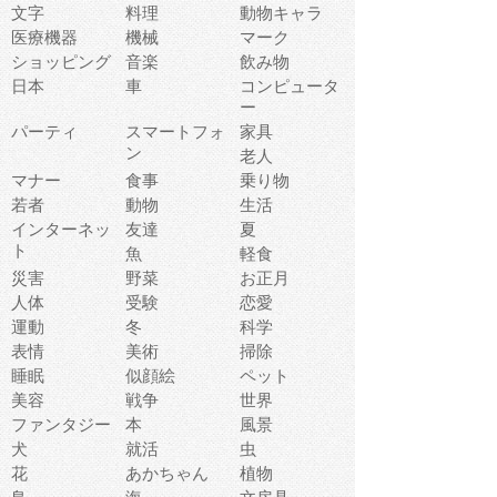
文字
料理
動物キャラ
医療機器
機械
マーク
ショッピング
音楽
飲み物
日本
車
コンピュータ
ー
パーティ
スマートフォ
家具
ン
老人
マナー
食事
乗り物
若者
動物
生活
インターネッ
友達
夏
ト
魚
軽食
災害
野菜
お正月
人体
受験
恋愛
運動
冬
科学
表情
美術
掃除
睡眠
似顔絵
ペット
美容
戦争
世界
ファンタジー
本
風景
犬
就活
虫
花
あかちゃん
植物