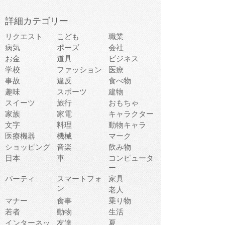
詳細カテゴリー
リクエスト
こども
職業
病気
ポーズ
会社
お金
道具
ビジネス
学校
ファッション
医療
事故
違反
食べ物
趣味
スポーツ
建物
スイーツ
旅行
おもちゃ
家族
家電
キャラクター
文字
料理
動物キャラ
医療機器
機械
マーク
ショッピング
音楽
飲み物
日本
車
コンピュータ
ー
パーティ
スマートフォ
家具
ン
老人
マナー
食事
乗り物
若者
動物
生活
インターネッ
友達
夏