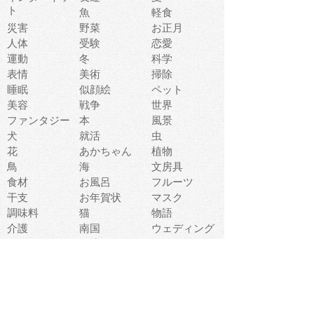
ト
魚
軽食
災害
野菜
お正月
人体
受験
恋愛
運動
冬
科学
表情
美術
掃除
睡眠
似顔絵
ペット
美容
戦争
世界
ファンタジー
本
風景
犬
就活
虫
花
あかちゃん
植物
鳥
海
文房具
食材
お風呂
フルーツ
干支
お年賀状
マスク
調味料
猫
物語
介護
南国
ウェディング
ランドマーク
環境問題
髪
スポーツ用具
書類
クリスマス
夏休み
怪我
テンプレート
メディア
食器
お祭り
政治
中年
座布団