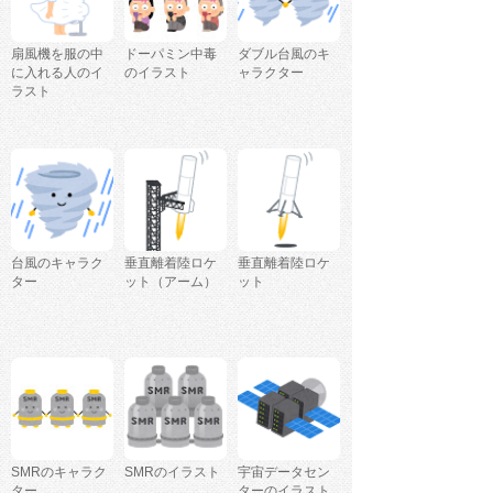
扇風機を服の中
ドーパミン中毒
ダブル台風のキ
に入れる人のイ
のイラスト
ャラクター
ラスト
台風のキャラク
垂直離着陸ロケ
垂直離着陸ロケ
ター
ット（アーム）
ット
SMRのキャラク
SMRのイラスト
宇宙データセン
ター
ターのイラスト