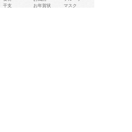
干支
お年賀状
マスク
調味料
猫
物語
介護
南国
ウェディング
ランドマーク
環境問題
髪
スポーツ用具
書類
クリスマス
夏休み
怪我
テンプレート
メディア
食器
お祭り
政治
中年
座布団
映画
メッセージ
電車
ゴミ
楽器
パン
宗教
幼稚園
エネルギー
引越し
農業
自転車
オリンピック
飾り
お寿司
POP
食べ物キャラ
ダンス
体育
梅雨
棒人間
周辺機器
メタボリック
お葬式
思い出
歯
集合
運動会
春
室内
流通
カフェ
お誕生日
宇宙
英語
バレンタイン