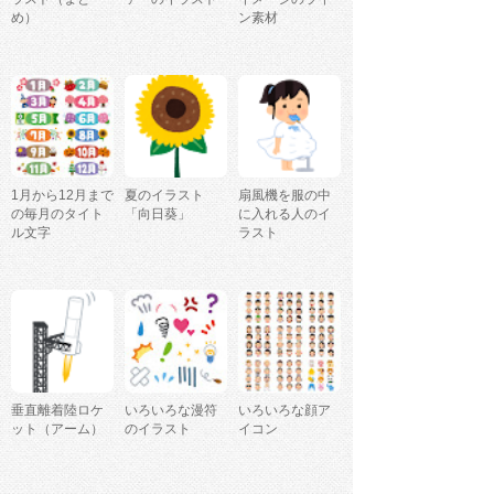
め）
ン素材
1月から12月まで
夏のイラスト
扇風機を服の中
の毎月のタイト
「向日葵」
に入れる人のイ
ル文字
ラスト
垂直離着陸ロケ
いろいろな漫符
いろいろな顔ア
ット（アーム）
のイラスト
イコン