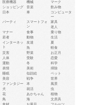
医療機器
機械
マーク
ショッピング
音楽
飲み物
日本
車
コンピュータ
ー
パーティ
スマートフォ
家具
ン
老人
マナー
食事
乗り物
若者
動物
生活
インターネッ
友達
夏
ト
魚
軽食
災害
野菜
お正月
人体
受験
恋愛
運動
冬
科学
表情
美術
掃除
睡眠
似顔絵
ペット
美容
戦争
世界
ファンタジー
本
風景
犬
就活
虫
花
あかちゃん
植物
鳥
海
文房具
食材
お風呂
フルーツ