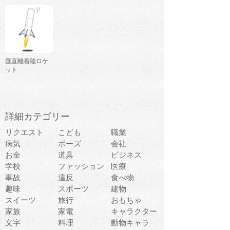
垂直離着陸ロケ
ット
詳細カテゴリー
リクエスト
こども
職業
病気
ポーズ
会社
お金
道具
ビジネス
学校
ファッション
医療
事故
違反
食べ物
趣味
スポーツ
建物
スイーツ
旅行
おもちゃ
家族
家電
キャラクター
文字
料理
動物キャラ