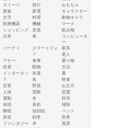
スイーツ
旅行
おもちゃ
家族
家電
キャラクター
文字
料理
動物キャラ
医療機器
機械
マーク
ショッピング
音楽
飲み物
日本
車
コンピュータ
ー
パーティ
スマートフォ
家具
ン
老人
マナー
食事
乗り物
若者
動物
生活
インターネッ
友達
夏
ト
魚
軽食
災害
野菜
お正月
人体
受験
恋愛
運動
冬
科学
表情
美術
掃除
睡眠
似顔絵
ペット
美容
戦争
世界
ファンタジー
本
風景