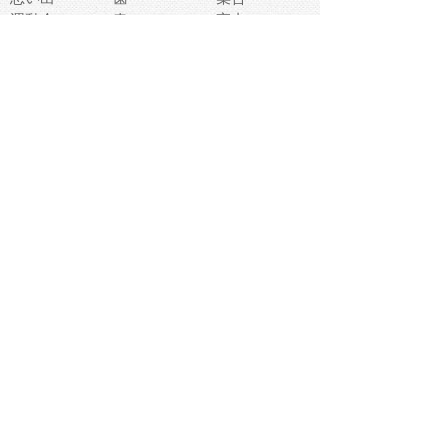
運動会
春
室内
流通
カフェ
お誕生日
宇宙
英語
バレンタイン
サッカー
野球
吹奏楽
トイレ
秋
歌
卒業式
夏バテ
健康診断
爬虫類両生類
フレーム
新社会人
天気
洗濯
ハロウィン
お弁当
ぴょこ
文化祭
ライン
古代生物
ゴールデンウ
ィーク
深海
漁業
貝
あいさつ
裁縫
人体キャラ
お花見
世代
地図
こども職業
甲殻類
人工知能
仏像
花火
初詣
年の瀬
新学期
スープ
入学式
給食
地域キャラ
音楽家
忘年会
恐竜
禁止
紅葉
林業