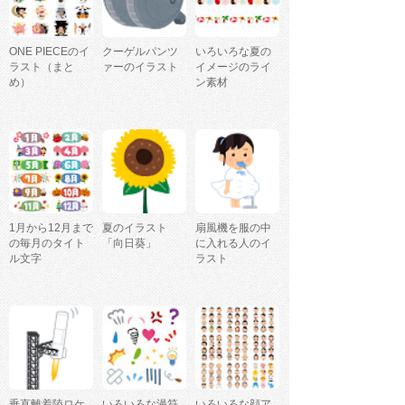
ONE PIECEのイ
クーゲルパンツ
いろいろな夏の
ラスト（まと
ァーのイラスト
イメージのライ
め）
ン素材
1月から12月まで
夏のイラスト
扇風機を服の中
の毎月のタイト
「向日葵」
に入れる人のイ
ル文字
ラスト
垂直離着陸ロケ
いろいろな漫符
いろいろな顔ア