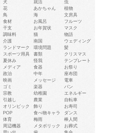
犬
就活
虫
花
あかちゃん
植物
鳥
海
文房具
食材
お風呂
フルーツ
干支
お年賀状
マスク
調味料
猫
物語
介護
南国
ウェディング
ランドマーク
環境問題
髪
スポーツ用具
書類
クリスマス
夏休み
怪我
テンプレート
メディア
食器
お祭り
政治
中年
座布団
映画
メッセージ
電車
ゴミ
楽器
パン
宗教
幼稚園
エネルギー
引越し
農業
自転車
オリンピック
飾り
お寿司
POP
食べ物キャラ
ダンス
体育
梅雨
棒人間
周辺機器
メタボリック
お葬式
思い出
歯
集合