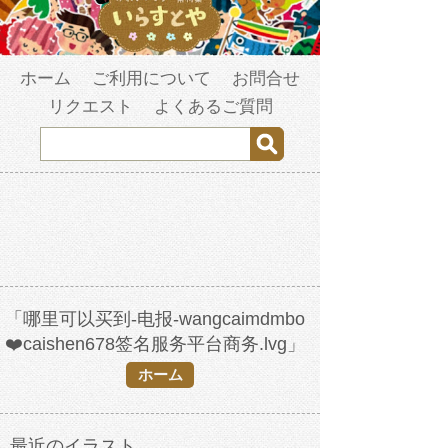
ホーム
ご利用について
お問合せ
リクエスト
よくあるご質問
「哪里可以买到-电报-wangcaimdmbo
❤️caishen678签名服务平台商务.lvg」
の検索結果
ホーム
最近のイラスト