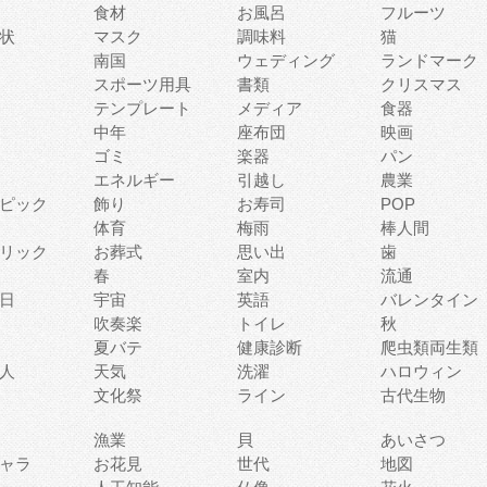
食材
お風呂
フルーツ
状
マスク
調味料
猫
南国
ウェディング
ランドマーク
スポーツ用具
書類
クリスマス
テンプレート
メディア
食器
中年
座布団
映画
ゴミ
楽器
パン
エネルギー
引越し
農業
ピック
飾り
お寿司
POP
体育
梅雨
棒人間
リック
お葬式
思い出
歯
春
室内
流通
日
宇宙
英語
バレンタイン
吹奏楽
トイレ
秋
夏バテ
健康診断
爬虫類両生類
人
天気
洗濯
ハロウィン
文化祭
ライン
古代生物
漁業
貝
あいさつ
ャラ
お花見
世代
地図