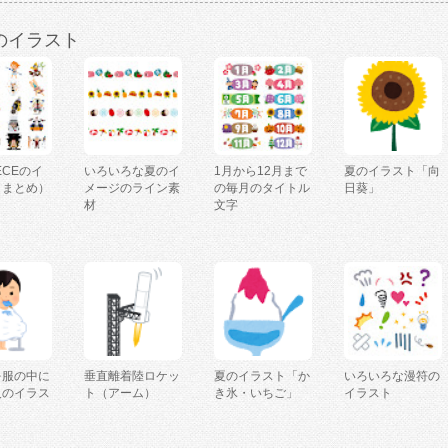
のイラスト
IECEのイ
いろいろな夏のイ
1月から12月まで
夏のイラスト「向
（まとめ）
メージのライン素
の毎月のタイトル
日葵」
材
文字
を服の中に
垂直離着陸ロケッ
夏のイラスト「か
いろいろな漫符の
人のイラス
ト（アーム）
き氷・いちご」
イラスト