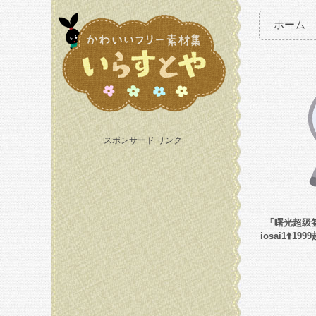
ホーム
スポンサード リンク
「曙光超级签
iosai1⬆️1