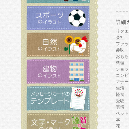
詳細
リクエ
会社
ファッ
趣味
おもち
料理
ショッ
コンピ
マナー
生活
軽食
受験
表情
ペット
本
花