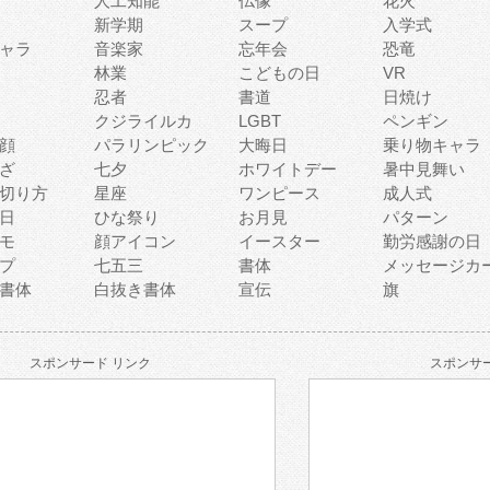
人工知能
仏像
花火
新学期
スープ
入学式
ャラ
音楽家
忘年会
恐竜
林業
こどもの日
VR
忍者
書道
日焼け
クジライルカ
LGBT
ペンギン
顔
パラリンピック
大晦日
乗り物キャラ
ざ
七夕
ホワイトデー
暑中見舞い
切り方
星座
ワンピース
成人式
日
ひな祭り
お月見
パターン
モ
顔アイコン
イースター
勤労感謝の日
プ
七五三
書体
メッセージカ
書体
白抜き書体
宣伝
旗
スポンサード リンク
スポンサー