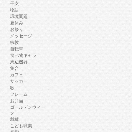
干支
物語
環境問題
夏休み
お祭り
メッセージ
宗教
自転車
食べ物キャラ
周辺機器
集合
カフェ
サッカー
歌
フレーム
お弁当
ゴールデンウィー
ク
裁縫
こども職業