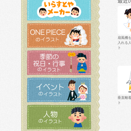
最近
扇風機
入れる
ト
垂直離
ト