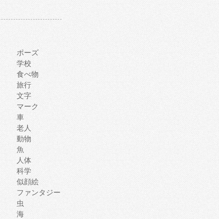
ポーズ
学校
食べ物
旅行
文字
マーク
車
老人
動物
魚
人体
科学
似顔絵
ファンタジー
虫
海