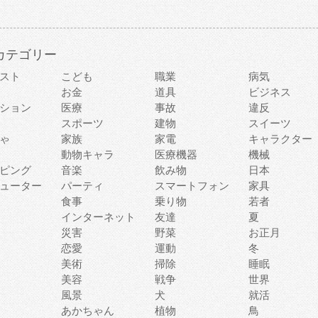
カテゴリー
スト
こども
職業
病気
お金
道具
ビジネス
ション
医療
事故
違反
スポーツ
建物
スイーツ
ゃ
家族
家電
キャラクター
動物キャラ
医療機器
機械
ピング
音楽
飲み物
日本
ューター
パーティ
スマートフォン
家具
食事
乗り物
若者
インターネット
友達
夏
災害
野菜
お正月
恋愛
運動
冬
美術
掃除
睡眠
美容
戦争
世界
風景
犬
就活
あかちゃん
植物
鳥