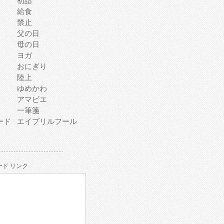
初詣
給食
禁止
父の日
母の日
ヨガ
おにぎり
陸上
ゆめかわ
アマビエ
一筆箋
ード
エイプリルフール
ド リンク