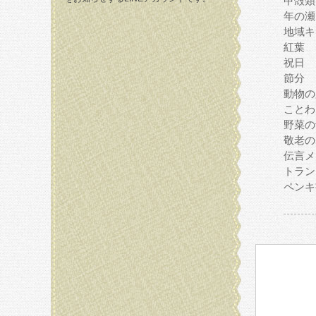
甲殻類
年の瀬
地域キ
紅葉
祝日
節分
動物の
ことわ
野菜の
敬老の
伝言メ
トラン
ペンキ