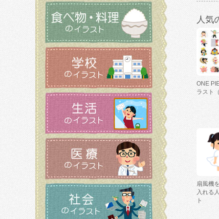
人気
ONE P
ラスト
扇風機
入れる
ト