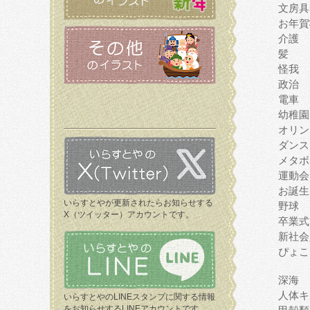
文房具
お年賀
介護
髪
怪我
政治
電車
幼稚園
オリン
ダンス
メタボ
運動会
お誕生
いらすとやが更新されたらお知らせする
野球
X（ツイッター）アカウントです。
卒業式
新社会
ぴょこ
深海
人体キ
いらすとやのLINEスタンプに関する情報
をお知らせするLINEアカウントです。