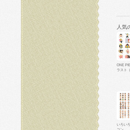
人気
ONE P
ラスト
いろい
コン