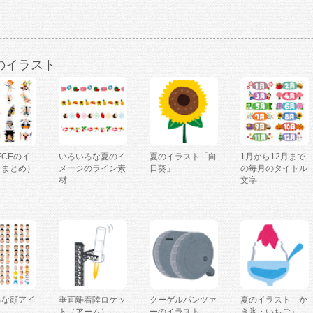
のイラスト
IECEのイ
いろいろな夏のイ
夏のイラスト「向
1月から12月まで
（まとめ）
メージのライン素
日葵」
の毎月のタイトル
材
文字
ろな顔アイ
垂直離着陸ロケッ
クーゲルパンツァ
夏のイラスト「か
ト（アーム）
ーのイラスト
き氷・いちご」