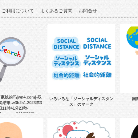
ご利用について
よくあるご質問
お問合せ
钱的吗|wn4.com|-双
いろいろな「ソーシャルディスタン
国
结果-w3b2s1-2023年3
ス」のマーク
日11时41分23秒-
nf9.com」の検索結果