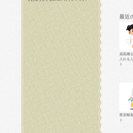
最近
扇風機
入れる
ト
垂直離
ト