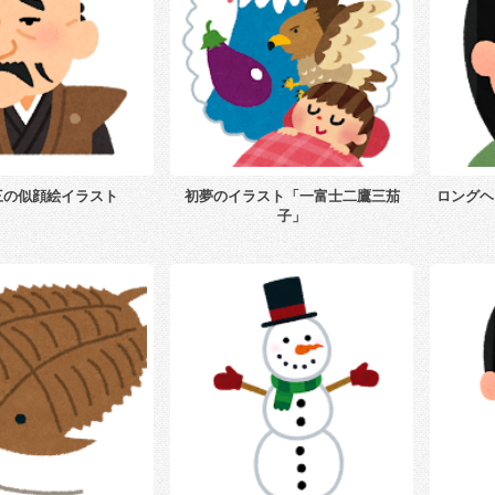
三の似顔絵イラスト
初夢のイラスト「一富士二鷹三茄
ロングヘ
子」