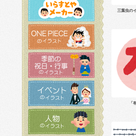
三葉虫の
「