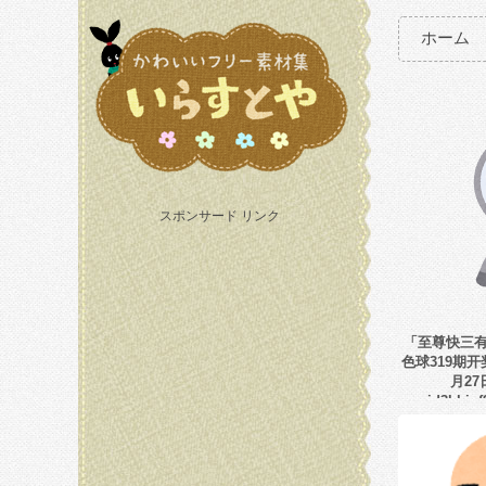
ホーム
スポンサード リンク
「至尊快三有赢
色球319期开奖
月27
jd3hbj