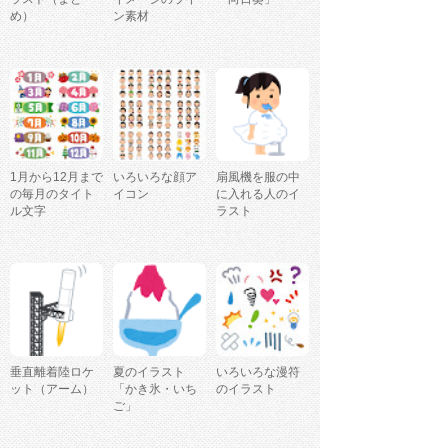
め）
ン素材
1月から12月まで
いろいろな顔ア
扇風機を服の中
の毎月のタイト
イコン
に入れる人のイ
ル文字
ラスト
垂直離着陸ロケ
夏のイラスト
いろいろな漫符
ット（アーム）
「かき氷・いち
のイラスト
ご」