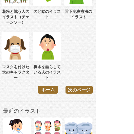
花粉と戦う人の
のど飴のイラス
舌下免疫療法の
イラスト（チェ
ト
イラスト
ーンソー）
マスクを付けた
鼻水を垂らして
犬のキャラクタ
いる人のイラス
ー
ト
ホーム
次のページ
最近のイラスト