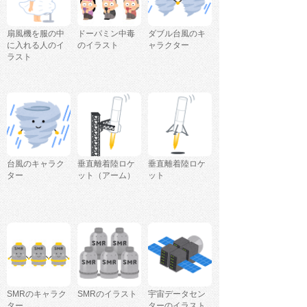
扇風機を服の中
ドーパミン中毒
ダブル台風のキ
に入れる人のイ
のイラスト
ャラクター
ラスト
台風のキャラク
垂直離着陸ロケ
垂直離着陸ロケ
ター
ット（アーム）
ット
SMRのキャラク
SMRのイラスト
宇宙データセン
ター
ターのイラスト