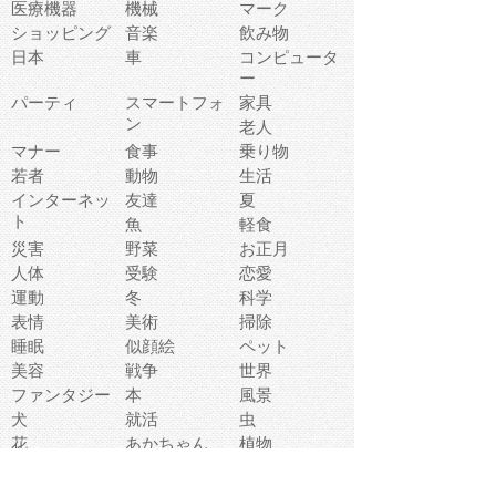
医療機器
機械
マーク
ショッピング
音楽
飲み物
日本
車
コンピュータ
ー
パーティ
スマートフォ
家具
ン
老人
マナー
食事
乗り物
若者
動物
生活
インターネッ
友達
夏
ト
魚
軽食
災害
野菜
お正月
人体
受験
恋愛
運動
冬
科学
表情
美術
掃除
睡眠
似顔絵
ペット
美容
戦争
世界
ファンタジー
本
風景
犬
就活
虫
花
あかちゃん
植物
鳥
海
文房具
食材
お風呂
フルーツ