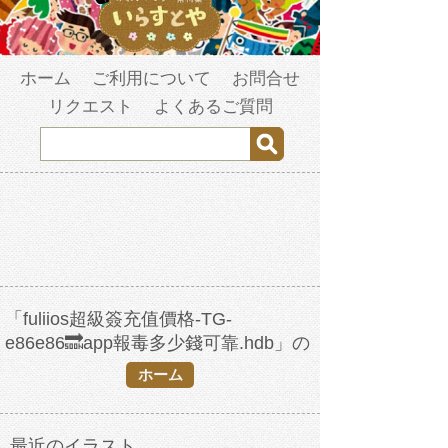
ホーム
ご利用について
お問合せ
リクエスト
よくあるご質問
「fuliios超級簽充值價格-TG-
e86e86🔜app報毒多少錢可靠.hdb」の
検索結果
ホーム
最近のイラスト