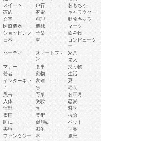
スイーツ
旅行
おもちゃ
家族
家電
キャラクター
文字
料理
動物キャラ
医療機器
機械
マーク
ショッピング
音楽
飲み物
日本
車
コンピュータ
ー
パーティ
スマートフォ
家具
ン
老人
マナー
食事
乗り物
若者
動物
生活
インターネッ
友達
夏
ト
魚
軽食
災害
野菜
お正月
人体
受験
恋愛
運動
冬
科学
表情
美術
掃除
睡眠
似顔絵
ペット
美容
戦争
世界
ファンタジー
本
風景