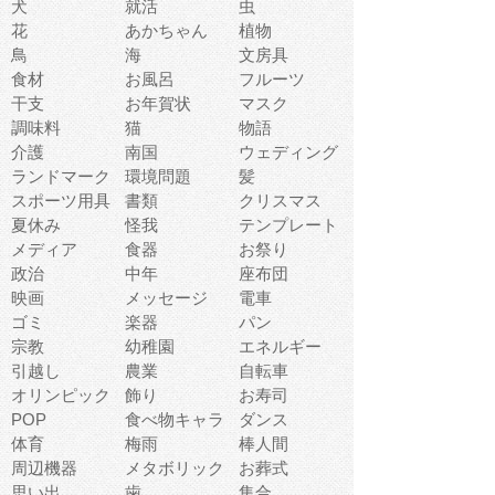
犬
就活
虫
花
あかちゃん
植物
鳥
海
文房具
食材
お風呂
フルーツ
干支
お年賀状
マスク
調味料
猫
物語
介護
南国
ウェディング
ランドマーク
環境問題
髪
スポーツ用具
書類
クリスマス
夏休み
怪我
テンプレート
メディア
食器
お祭り
政治
中年
座布団
映画
メッセージ
電車
ゴミ
楽器
パン
宗教
幼稚園
エネルギー
引越し
農業
自転車
オリンピック
飾り
お寿司
POP
食べ物キャラ
ダンス
体育
梅雨
棒人間
周辺機器
メタボリック
お葬式
思い出
歯
集合