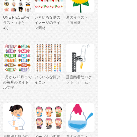
ONE PIECEのイ
いろいろな夏の
夏のイラスト
ラスト（まと
イメージのライ
「向日葵」
め）
ン素材
1月から12月まで
いろいろな顔ア
垂直離着陸ロケ
の毎月のタイト
イコン
ット（アーム）
ル文字
扇風機を服の中
ドーパミン中毒
夏のイラスト