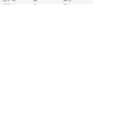
運動会
春
室内
流通
カフェ
お誕生日
宇宙
英語
バレンタイン
サッカー
野球
吹奏楽
トイレ
秋
歌
卒業式
夏バテ
健康診断
爬虫類両生類
フレーム
新社会人
天気
洗濯
ハロウィン
お弁当
ぴょこ
文化祭
ライン
古代生物
ゴールデンウ
ィーク
深海
漁業
貝
あいさつ
裁縫
人体キャラ
お花見
世代
地図
こども職業
甲殻類
人工知能
仏像
花火
初詣
年の瀬
新学期
スープ
入学式
給食
地域キャラ
音楽家
忘年会
恐竜
禁止
紅葉
林業