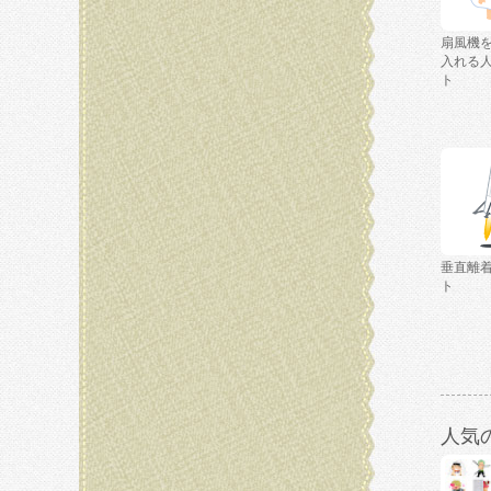
扇風機
入れる
ト
垂直離
ト
人気