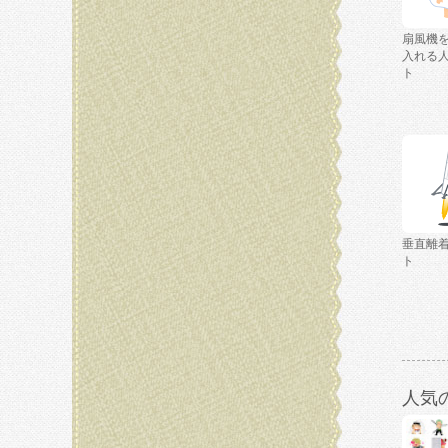
扇風機
入れる
ト
垂直離
ト
人気