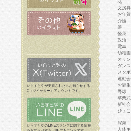
花
文房具
お年賀
介護
髪
怪我
政治
電車
幼稚園
オリン
ダンス
メタボ
運動会
お誕生
いらすとやが更新されたらお知らせする
X（ツイッター）アカウントです。
野球
卒業式
新社会
ぴょこ
深海
いらすとやのLINEスタンプに関する情報
人体キ
をお知らせするLINEアカウントです。