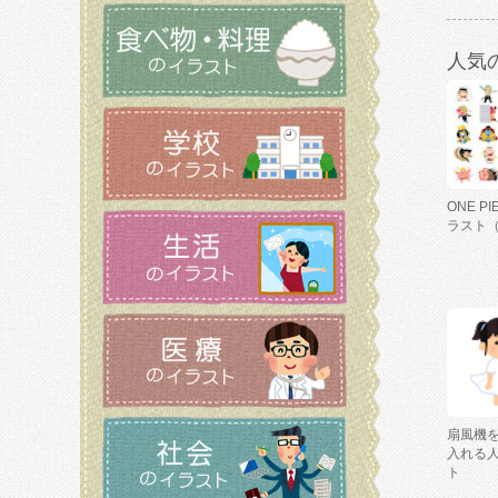
人気
ONE P
ラスト
扇風機
入れる
ト