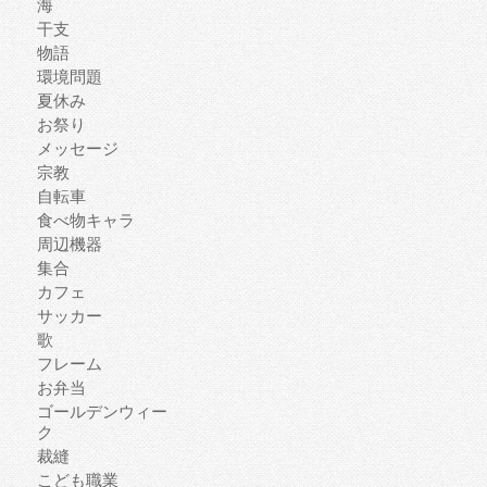
海
干支
物語
環境問題
夏休み
お祭り
メッセージ
宗教
自転車
食べ物キャラ
周辺機器
集合
カフェ
サッカー
歌
フレーム
お弁当
ゴールデンウィー
ク
裁縫
こども職業