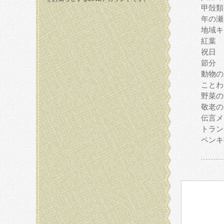
甲殻類
年の瀬
地域キ
紅葉
祝日
節分
動物の
ことわ
野菜の
敬老の
伝言メ
トラン
ペンキ