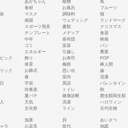
あかちゃん
植物
鳥
食材
お風呂
フルーツ
状
マスク
調味料
猫
南国
ウェディング
ランドマーク
スポーツ用具
書類
クリスマス
テンプレート
メディア
食器
中年
座布団
映画
ゴミ
楽器
パン
エネルギー
引越し
農業
ピック
飾り
お寿司
POP
体育
梅雨
棒人間
リック
お葬式
思い出
歯
春
室内
流通
日
宇宙
英語
バレンタイン
吹奏楽
トイレ
秋
夏バテ
健康診断
爬虫類両生類
人
天気
洗濯
ハロウィン
文化祭
ライン
古代生物
漁業
貝
あいさつ
ャラ
お花見
世代
地図