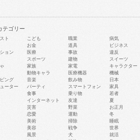
カテゴリー
スト
こども
職業
病気
お金
道具
ビジネス
ション
医療
事故
違反
スポーツ
建物
スイーツ
ゃ
家族
家電
キャラクター
動物キャラ
医療機器
機械
ピング
音楽
飲み物
日本
ューター
パーティ
スマートフォン
家具
食事
乗り物
若者
インターネット
友達
夏
災害
野菜
お正月
恋愛
運動
冬
美術
掃除
睡眠
美容
戦争
世界
風景
犬
就活