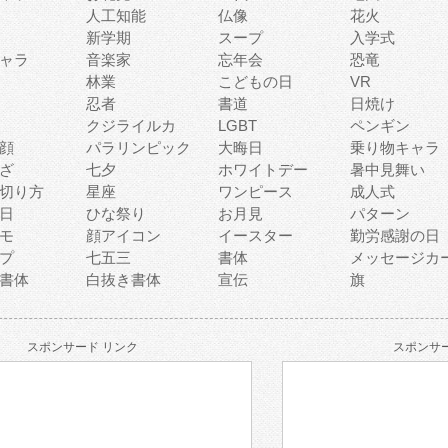
人工知能
仏像
花火
新学期
スープ
入学式
ャラ
音楽家
忘年会
恐竜
林業
こどもの日
VR
忍者
書道
日焼け
クジライルカ
LGBT
ペンギン
顔
パラリンピック
大晦日
乗り物キャラ
ざ
七夕
ホワイトデー
暑中見舞い
切り方
星座
ワンピース
成人式
日
ひな祭り
お月見
パターン
モ
顔アイコン
イースター
勤労感謝の日
プ
七五三
書体
メッセージカ
書体
白抜き書体
宣伝
旗
スポンサード リンク
スポンサー