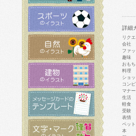
詳細
リクエ
会社
ファッ
趣味
おもち
料理
ショッ
コンピ
マナー
生活
軽食
受験
表情
ペット
本