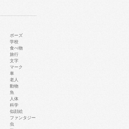
ポーズ
学校
食べ物
旅行
文字
マーク
車
老人
動物
魚
人体
科学
似顔絵
ファンタジー
虫