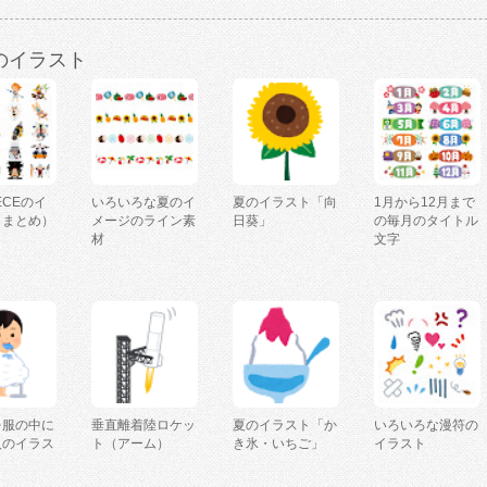
のイラスト
IECEのイ
いろいろな夏のイ
夏のイラスト「向
1月から12月まで
（まとめ）
メージのライン素
日葵」
の毎月のタイトル
材
文字
を服の中に
垂直離着陸ロケッ
夏のイラスト「か
いろいろな漫符の
人のイラス
ト（アーム）
き氷・いちご」
イラスト