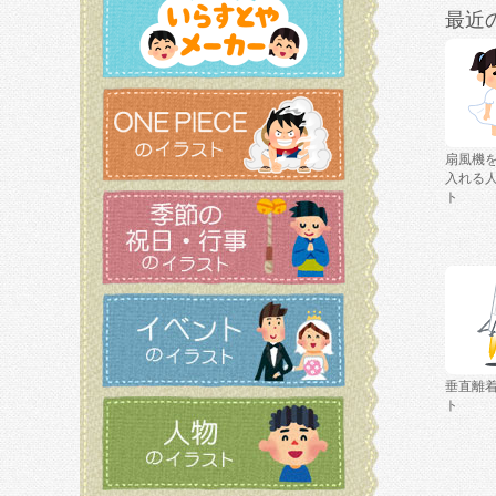
最近
扇風機
入れる
ト
垂直離
ト