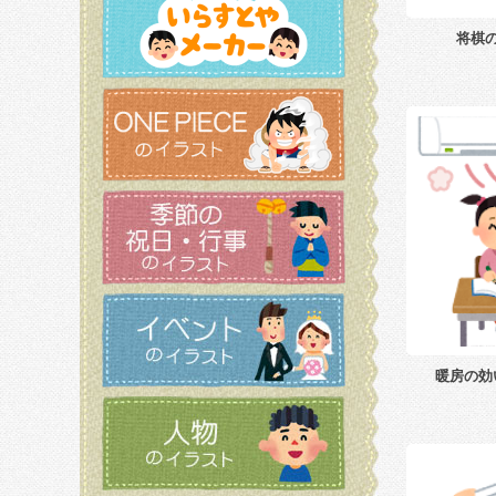
将棋
暖房の効