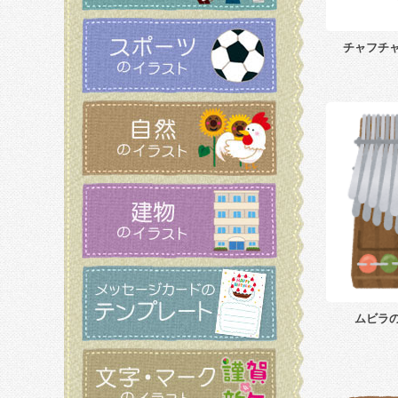
チャフチ
ムビラ