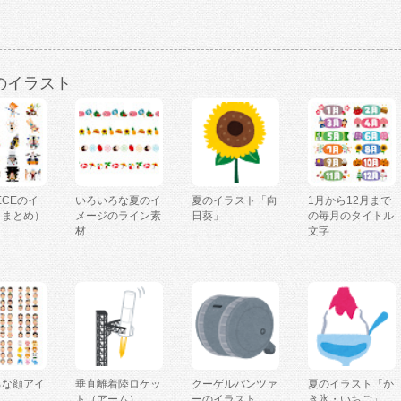
のイラスト
IECEのイ
いろいろな夏のイ
夏のイラスト「向
1月から12月まで
（まとめ）
メージのライン素
日葵」
の毎月のタイトル
材
文字
ろな顔アイ
垂直離着陸ロケッ
クーゲルパンツァ
夏のイラスト「か
ト（アーム）
ーのイラスト
き氷・いちご」