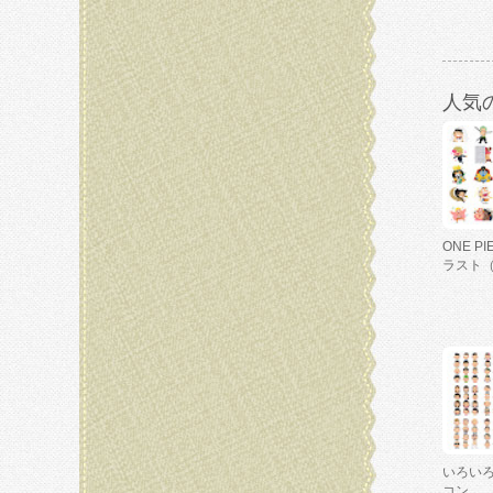
人気
ONE P
ラスト
いろい
コン