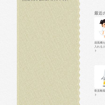
最近
扇風機
入れる
ト
垂直離
ト