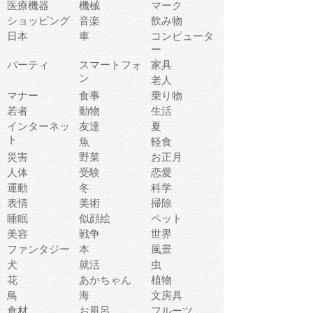
医療機器
機械
マーク
ショッピング
音楽
飲み物
日本
車
コンピュータ
ー
パーティ
スマートフォ
家具
ン
老人
マナー
食事
乗り物
若者
動物
生活
インターネッ
友達
夏
ト
魚
軽食
災害
野菜
お正月
人体
受験
恋愛
運動
冬
科学
表情
美術
掃除
睡眠
似顔絵
ペット
美容
戦争
世界
ファンタジー
本
風景
犬
就活
虫
花
あかちゃん
植物
鳥
海
文房具
食材
お風呂
フルーツ