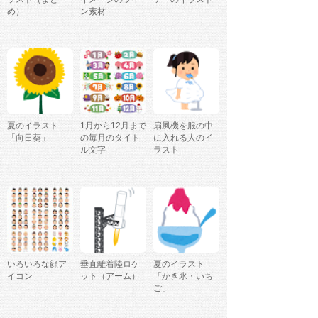
め）
ン素材
夏のイラスト
1月から12月まで
扇風機を服の中
「向日葵」
の毎月のタイト
に入れる人のイ
ル文字
ラスト
いろいろな顔ア
垂直離着陸ロケ
夏のイラスト
イコン
ット（アーム）
「かき氷・いち
ご」