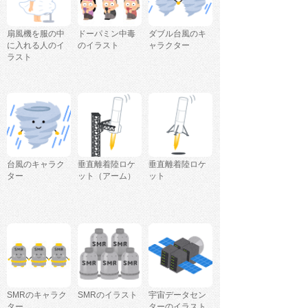
扇風機を服の中
ドーパミン中毒
ダブル台風のキ
に入れる人のイ
のイラスト
ャラクター
ラスト
台風のキャラク
垂直離着陸ロケ
垂直離着陸ロケ
ター
ット（アーム）
ット
SMRのキャラク
SMRのイラスト
宇宙データセン
ター
ターのイラスト