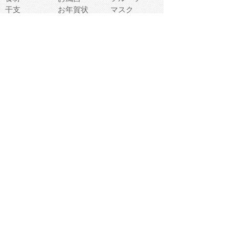
干支
お年賀状
マスク
調味料
猫
物語
介護
南国
ウェディング
ランドマーク
環境問題
髪
スポーツ用具
書類
クリスマス
夏休み
怪我
テンプレート
メディア
食器
お祭り
政治
中年
座布団
映画
メッセージ
電車
ゴミ
楽器
パン
宗教
幼稚園
エネルギー
引越し
農業
自転車
オリンピック
飾り
お寿司
POP
食べ物キャラ
ダンス
体育
梅雨
棒人間
周辺機器
メタボリック
お葬式
思い出
歯
集合
運動会
春
室内
流通
カフェ
お誕生日
宇宙
英語
バレンタイン