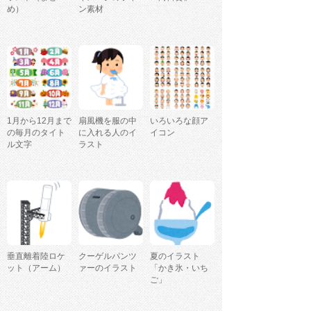
め）
ン素材
1月から12月まで
扇風機を服の中
いろいろな顔ア
の毎月のタイト
に入れる人のイ
イコン
ル文字
ラスト
垂直離着陸ロケ
クーゲルパンツ
夏のイラスト
ット（アーム）
ァーのイラスト
「かき氷・いち
ご」