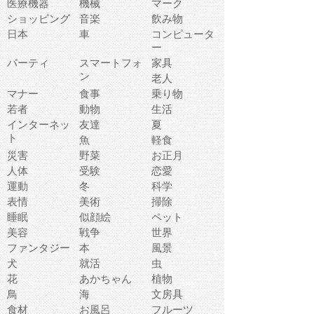
医療機器
機械
マーク
ショッピング
音楽
飲み物
日本
車
コンピュータ
ー
パーティ
スマートフォ
家具
ン
老人
マナー
食事
乗り物
若者
動物
生活
インターネッ
友達
夏
ト
魚
軽食
災害
野菜
お正月
人体
受験
恋愛
運動
冬
科学
表情
美術
掃除
睡眠
似顔絵
ペット
美容
戦争
世界
ファンタジー
本
風景
犬
就活
虫
花
あかちゃん
植物
鳥
海
文房具
食材
お風呂
フルーツ