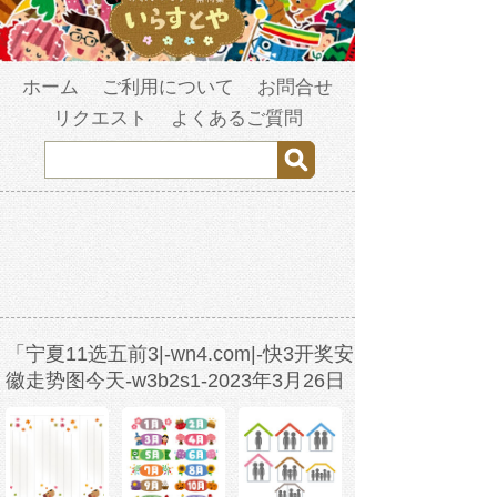
ホーム
ご利用について
お問合せ
リクエスト
よくあるご質問
「宁夏11选五前3|-wn4.com|-快3开奖安
徽走势图今天-w3b2s1-2023年3月26日
12时54分-foj1jzlf6.com」の検索結果