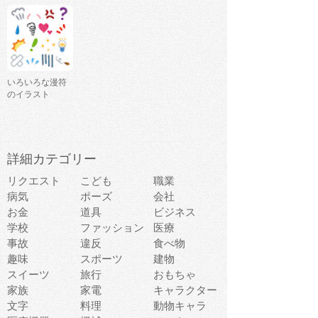
いろいろな漫符
のイラスト
詳細カテゴリー
リクエスト
こども
職業
病気
ポーズ
会社
お金
道具
ビジネス
学校
ファッション
医療
事故
違反
食べ物
趣味
スポーツ
建物
スイーツ
旅行
おもちゃ
家族
家電
キャラクター
文字
料理
動物キャラ