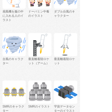
扇風機を服の中
ドーパミン中毒
ダブル台風のキ
に入れる人のイ
のイラスト
ャラクター
ラスト
台風のキャラク
垂直離着陸ロケ
垂直離着陸ロケ
ター
ット（アーム）
ット
SMRのキャラク
SMRのイラスト
宇宙データセン
ター
ターのイラスト