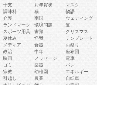
干支
お年賀状
マスク
調味料
猫
物語
介護
南国
ウェディング
ランドマーク
環境問題
髪
スポーツ用具
書類
クリスマス
夏休み
怪我
テンプレート
メディア
食器
お祭り
政治
中年
座布団
映画
メッセージ
電車
ゴミ
楽器
パン
宗教
幼稚園
エネルギー
引越し
農業
自転車
オリンピック
飾り
お寿司
POP
食べ物キャラ
ダンス
体育
梅雨
棒人間
周辺機器
メタボリック
お葬式
思い出
歯
集合
運動会
春
室内
流通
カフェ
お誕生日
宇宙
英語
バレンタイン