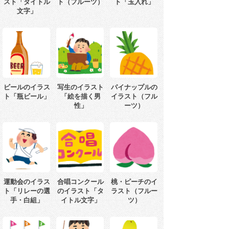
スト「タイトル
ト（フルーツ）
ト「玉入れ」
文字」
ビールのイラス
写生のイラスト
パイナップルの
ト「瓶ビール」
「絵を描く男
イラスト（フル
性」
ーツ）
運動会のイラス
合唱コンクール
桃・ピーチのイ
ト「リレーの選
のイラスト「タ
ラスト（フルー
手・白組」
イトル文字」
ツ）