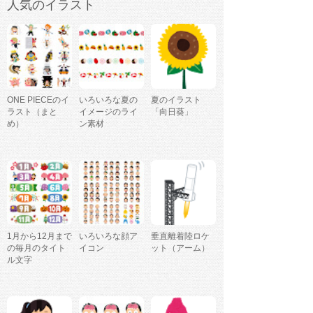
人気のイラスト
ONE PIECEのイ
いろいろな夏の
夏のイラスト
ラスト（まと
イメージのライ
「向日葵」
め）
ン素材
1月から12月まで
いろいろな顔ア
垂直離着陸ロケ
の毎月のタイト
イコン
ット（アーム）
ル文字