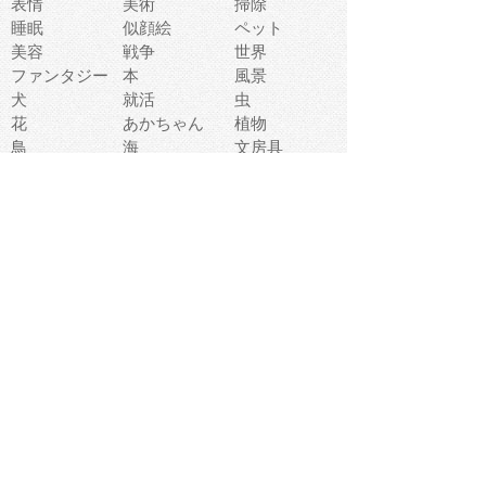
表情
美術
掃除
睡眠
似顔絵
ペット
美容
戦争
世界
ファンタジー
本
風景
犬
就活
虫
花
あかちゃん
植物
鳥
海
文房具
食材
お風呂
フルーツ
干支
お年賀状
マスク
調味料
猫
物語
介護
南国
ウェディング
ランドマーク
環境問題
髪
スポーツ用具
書類
クリスマス
夏休み
怪我
テンプレート
メディア
食器
お祭り
政治
中年
座布団
映画
メッセージ
電車
ゴミ
楽器
パン
宗教
幼稚園
エネルギー
引越し
農業
自転車
オリンピック
飾り
お寿司