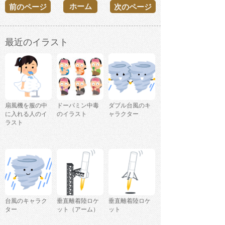
ホーム
前のページ
次のページ
最近のイラスト
扇風機を服の中
ドーパミン中毒
ダブル台風のキ
に入れる人のイ
のイラスト
ャラクター
ラスト
台風のキャラク
垂直離着陸ロケ
垂直離着陸ロケ
ター
ット（アーム）
ット