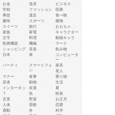
お金
道具
ビジネス
学校
ファッション
医療
事故
違反
食べ物
趣味
スポーツ
建物
スイーツ
旅行
おもちゃ
家族
家電
キャラクター
文字
料理
動物キャラ
医療機器
機械
マーク
ショッピング
音楽
飲み物
日本
車
コンピュータ
ー
パーティ
スマートフォ
家具
ン
老人
マナー
食事
乗り物
若者
動物
生活
インターネッ
友達
夏
ト
魚
軽食
災害
野菜
お正月
人体
受験
恋愛
運動
冬
科学