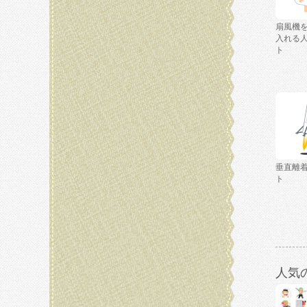
扇風機
入れる
ト
垂直離
ト
人気