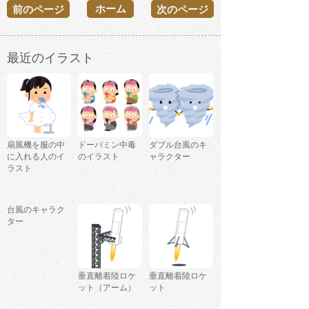
ホーム
前のページ
次のページ
最近のイラスト
扇風機を服の中
ドーパミン中毒
ダブル台風のキ
に入れる人のイ
のイラスト
ャラクター
ラスト
台風のキャラク
ター
垂直離着陸ロケ
垂直離着陸ロケ
ット（アーム）
ット