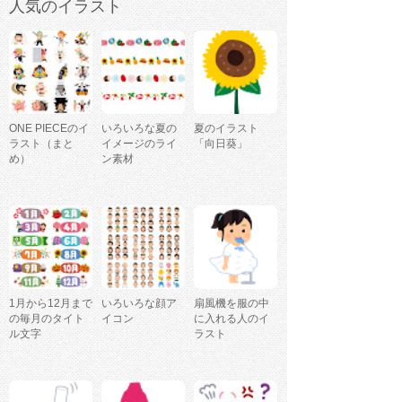
人気のイラスト
ONE PIECEのイ
いろいろな夏の
夏のイラスト
ラスト（まと
イメージのライ
「向日葵」
め）
ン素材
1月から12月まで
いろいろな顔ア
扇風機を服の中
の毎月のタイト
イコン
に入れる人のイ
ル文字
ラスト