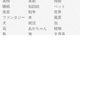
表情
美術
掃除
睡眠
似顔絵
ペット
美容
戦争
世界
ファンタジー
本
風景
犬
就活
虫
花
あかちゃん
植物
鳥
海
文房具
食材
お風呂
フルーツ
干支
お年賀状
マスク
調味料
猫
物語
介護
南国
ウェディング
ランドマーク
環境問題
髪
スポーツ用具
書類
クリスマス
夏休み
怪我
テンプレート
メディア
食器
お祭り
政治
中年
座布団
映画
メッセージ
電車
ゴミ
楽器
パン
宗教
幼稚園
エネルギー
引越し
農業
自転車
オリンピック
飾り
お寿司