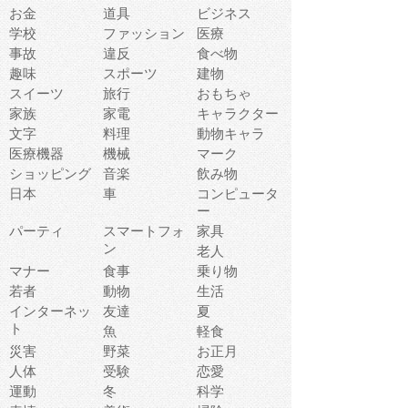
お金
道具
ビジネス
学校
ファッション
医療
事故
違反
食べ物
趣味
スポーツ
建物
スイーツ
旅行
おもちゃ
家族
家電
キャラクター
文字
料理
動物キャラ
医療機器
機械
マーク
ショッピング
音楽
飲み物
日本
車
コンピュータ
ー
パーティ
スマートフォ
家具
ン
老人
マナー
食事
乗り物
若者
動物
生活
インターネッ
友達
夏
ト
魚
軽食
災害
野菜
お正月
人体
受験
恋愛
運動
冬
科学