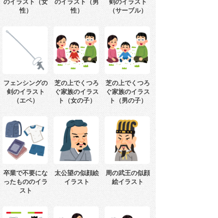
のイラスト（女
のイラスト（男
剣のイラスト
性）
性）
（サーブル）
フェンシングの
芝の上でくつろ
芝の上でくつろ
剣のイラスト
ぐ家族のイラス
ぐ家族のイラス
（エペ）
ト（女の子）
ト（男の子）
卒業で不要にな
太公望の似顔絵
周の武王の似顔
ったもののイラ
イラスト
絵イラスト
スト