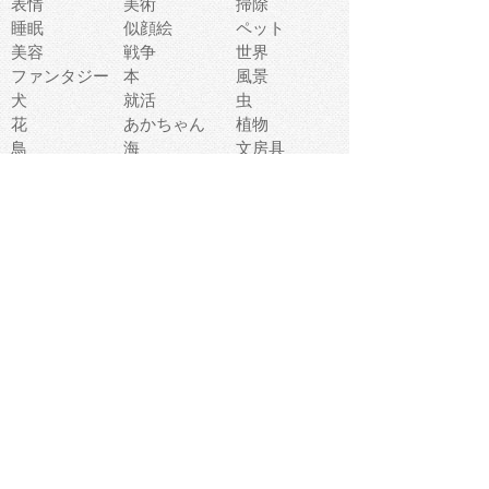
表情
美術
掃除
睡眠
似顔絵
ペット
美容
戦争
世界
ファンタジー
本
風景
犬
就活
虫
花
あかちゃん
植物
鳥
海
文房具
食材
お風呂
フルーツ
干支
お年賀状
マスク
調味料
猫
物語
介護
南国
ウェディング
ランドマーク
環境問題
髪
スポーツ用具
書類
クリスマス
夏休み
怪我
テンプレート
メディア
食器
お祭り
政治
中年
座布団
映画
メッセージ
電車
ゴミ
楽器
パン
宗教
幼稚園
エネルギー
引越し
農業
自転車
オリンピック
飾り
お寿司