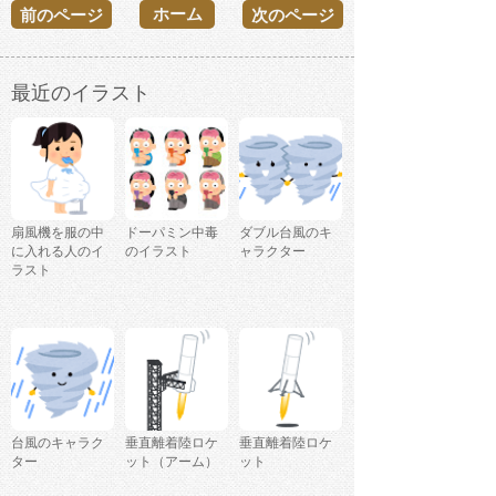
ホーム
前のページ
次のページ
最近のイラスト
扇風機を服の中
ドーパミン中毒
ダブル台風のキ
に入れる人のイ
のイラスト
ャラクター
ラスト
台風のキャラク
垂直離着陸ロケ
垂直離着陸ロケ
ター
ット（アーム）
ット