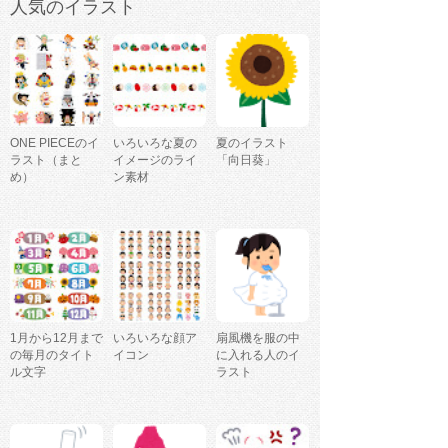
人気のイラスト
ONE PIECEのイ
いろいろな夏の
夏のイラスト
ラスト（まと
イメージのライ
「向日葵」
め）
ン素材
1月から12月まで
いろいろな顔ア
扇風機を服の中
の毎月のタイト
イコン
に入れる人のイ
ル文字
ラスト