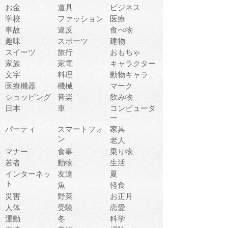
お金
道具
ビジネス
学校
ファッション
医療
事故
違反
食べ物
趣味
スポーツ
建物
スイーツ
旅行
おもちゃ
家族
家電
キャラクター
文字
料理
動物キャラ
医療機器
機械
マーク
ショッピング
音楽
飲み物
日本
車
コンピュータ
ー
パーティ
スマートフォ
家具
ン
老人
マナー
食事
乗り物
若者
動物
生活
インターネッ
友達
夏
ト
魚
軽食
災害
野菜
お正月
人体
受験
恋愛
運動
冬
科学