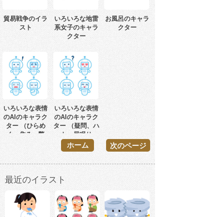
貿易戦争のイラ
いろいろな地雷
お風呂のキャラ
スト
系女子のキャラ
クター
クター
いろいろな表情
いろいろな表情
のAIのキャラク
のAIのキャラク
ター （ひらめ
ター （疑問、ハ
く、焦る、驚
ート、居眠り、
く、考える）
てへぺろ）
ホーム
次のページ
最近のイラスト