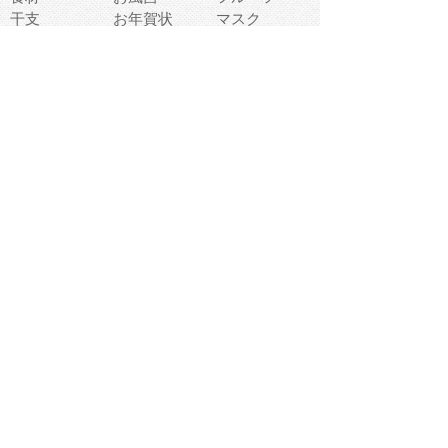
干支
お年賀状
マスク
調味料
猫
物語
介護
南国
ウェディング
ランドマーク
環境問題
髪
スポーツ用具
書類
クリスマス
夏休み
怪我
テンプレート
メディア
食器
お祭り
政治
中年
座布団
映画
メッセージ
電車
ゴミ
楽器
パン
宗教
幼稚園
エネルギー
引越し
農業
自転車
オリンピック
飾り
お寿司
POP
食べ物キャラ
ダンス
体育
梅雨
棒人間
周辺機器
メタボリック
お葬式
思い出
歯
集合
運動会
春
室内
流通
カフェ
お誕生日
宇宙
英語
バレンタイン