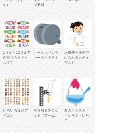
め）
ン素材
1月から12月まで
クーゲルパンツ
扇風機を服の中
の毎月のタイト
ァーのイラスト
に入れる人のイ
ル文字
ラスト
いろいろな顔ア
垂直離着陸ロケ
夏のイラスト
イコン
ット（アーム）
「かき氷・いち
ご」