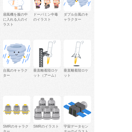
扇風機を服の中
ドーパミン中毒
ダブル台風のキ
に入れる人のイ
のイラスト
ャラクター
ラスト
台風のキャラク
垂直離着陸ロケ
垂直離着陸ロケ
ター
ット（アーム）
ット
SMRのキャラク
SMRのイラスト
宇宙データセン
ター
ターのイラスト