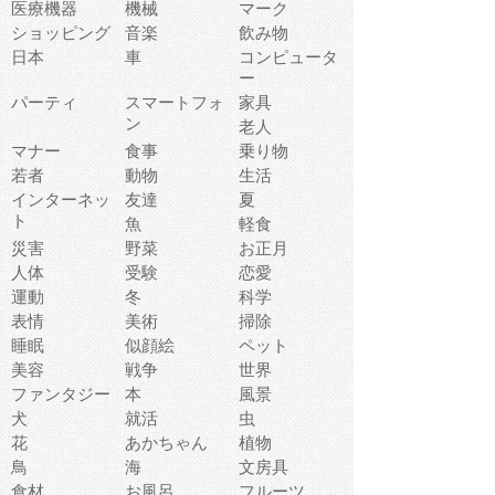
医療機器
機械
マーク
ショッピング
音楽
飲み物
日本
車
コンピュータ
ー
パーティ
スマートフォ
家具
ン
老人
マナー
食事
乗り物
若者
動物
生活
インターネッ
友達
夏
ト
魚
軽食
災害
野菜
お正月
人体
受験
恋愛
運動
冬
科学
表情
美術
掃除
睡眠
似顔絵
ペット
美容
戦争
世界
ファンタジー
本
風景
犬
就活
虫
花
あかちゃん
植物
鳥
海
文房具
食材
お風呂
フルーツ