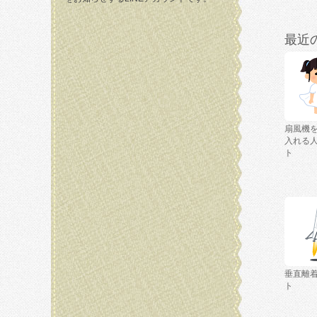
最近
扇風機
入れる
ト
垂直離
ト