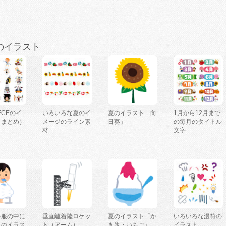
のイラスト
IECEのイ
いろいろな夏のイ
夏のイラスト「向
1月から12月まで
（まとめ）
メージのライン素
日葵」
の毎月のタイトル
材
文字
を服の中に
垂直離着陸ロケッ
夏のイラスト「か
いろいろな漫符の
人のイラス
ト（アーム）
き氷・いちご」
イラスト