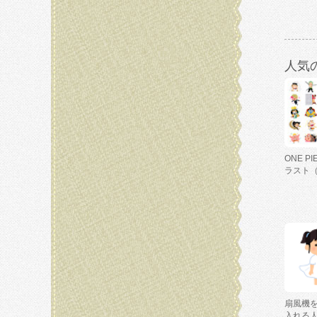
人気
ONE P
ラスト
扇風機
入れる