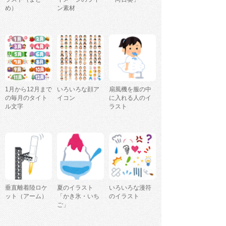
め）
ン素材
1月から12月まで
いろいろな顔ア
扇風機を服の中
の毎月のタイト
イコン
に入れる人のイ
ル文字
ラスト
垂直離着陸ロケ
夏のイラスト
いろいろな漫符
ット（アーム）
「かき氷・いち
のイラスト
ご」