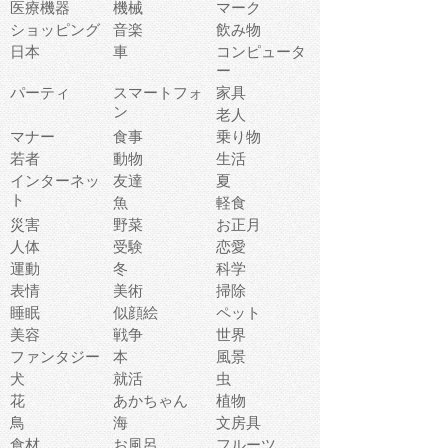
医療機器
機械
マーク
ショッピング
音楽
飲み物
日本
車
コンピュータ
ー
パーティ
スマートフォ
家具
ン
老人
マナー
食事
乗り物
若者
動物
生活
インターネッ
友達
夏
ト
魚
軽食
災害
野菜
お正月
人体
受験
恋愛
運動
冬
科学
表情
美術
掃除
睡眠
似顔絵
ペット
美容
戦争
世界
ファンタジー
本
風景
犬
就活
虫
花
あかちゃん
植物
鳥
海
文房具
食材
お風呂
フルーツ