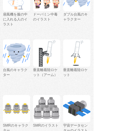
扇風機を服の中
ドーパミン中毒
ダブル台風のキ
に入れる人のイ
のイラスト
ャラクター
ラスト
台風のキャラク
垂直離着陸ロケ
垂直離着陸ロケ
ター
ット（アーム）
ット
SMRのキャラク
SMRのイラスト
宇宙データセン
ター
ターのイラスト