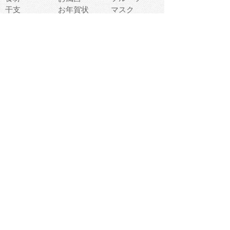
干支
お年賀状
マスク
調味料
猫
物語
介護
南国
ウェディング
ランドマーク
環境問題
髪
スポーツ用具
書類
クリスマス
夏休み
怪我
テンプレート
メディア
食器
お祭り
政治
中年
座布団
映画
メッセージ
電車
ゴミ
楽器
パン
宗教
幼稚園
エネルギー
引越し
農業
自転車
オリンピック
飾り
お寿司
POP
食べ物キャラ
ダンス
体育
梅雨
棒人間
周辺機器
メタボリック
お葬式
思い出
歯
集合
運動会
春
室内
流通
カフェ
お誕生日
宇宙
英語
バレンタイン