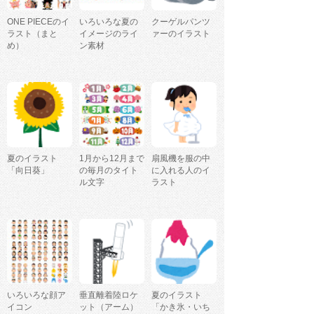
ONE PIECEのイ
いろいろな夏の
クーゲルパンツ
ラスト（まと
イメージのライ
ァーのイラスト
め）
ン素材
夏のイラスト
1月から12月まで
扇風機を服の中
「向日葵」
の毎月のタイト
に入れる人のイ
ル文字
ラスト
いろいろな顔ア
垂直離着陸ロケ
夏のイラスト
イコン
ット（アーム）
「かき氷・いち