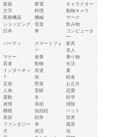
家族
家電
キャラクター
文字
料理
動物キャラ
医療機器
機械
マーク
ショッピング
音楽
飲み物
日本
車
コンピュータ
ー
パーティ
スマートフォ
家具
ン
老人
マナー
食事
乗り物
若者
動物
生活
インターネッ
友達
夏
ト
魚
軽食
災害
野菜
お正月
人体
受験
恋愛
運動
冬
科学
表情
美術
掃除
睡眠
似顔絵
ペット
美容
戦争
世界
ファンタジー
本
風景
犬
就活
虫