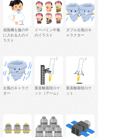
扇風機を服の中
ドーパミン中毒
ダブル台風のキ
に入れる人のイ
のイラスト
ャラクター
ラスト
台風のキャラク
垂直離着陸ロケ
垂直離着陸ロケ
ター
ット（アーム）
ット