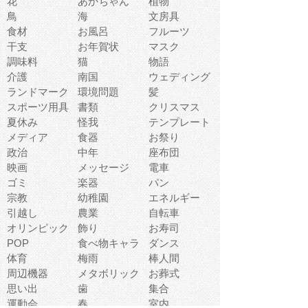
花
あかちゃん
植物
鳥
海
文房具
食材
お風呂
フルーツ
干支
お年賀状
マスク
調味料
猫
物語
介護
南国
ウェディング
ランドマーク
環境問題
髪
スポーツ用具
書類
クリスマス
夏休み
怪我
テンプレート
メディア
食器
お祭り
政治
中年
座布団
映画
メッセージ
電車
ゴミ
楽器
パン
宗教
幼稚園
エネルギー
引越し
農業
自転車
オリンピック
飾り
お寿司
POP
食べ物キャラ
ダンス
体育
梅雨
棒人間
周辺機器
メタボリック
お葬式
思い出
歯
集合
運動会
春
室内