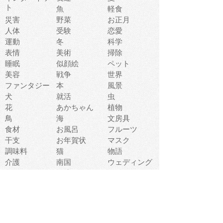
ト
魚
軽食
災害
野菜
お正月
人体
受験
恋愛
運動
冬
科学
表情
美術
掃除
睡眠
似顔絵
ペット
美容
戦争
世界
ファンタジー
本
風景
犬
就活
虫
花
あかちゃん
植物
鳥
海
文房具
食材
お風呂
フルーツ
干支
お年賀状
マスク
調味料
猫
物語
介護
南国
ウェディング
ランドマーク
環境問題
髪
スポーツ用具
書類
クリスマス
夏休み
怪我
テンプレート
メディア
食器
お祭り
政治
中年
座布団