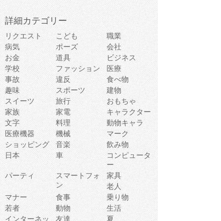
詳細カテゴリー
リクエスト
こども
職業
病気
ポーズ
会社
お金
道具
ビジネス
学校
ファッション
医療
事故
違反
食べ物
趣味
スポーツ
建物
スイーツ
旅行
おもちゃ
家族
家電
キャラクター
文字
料理
動物キャラ
医療機器
機械
マーク
ショッピング
音楽
飲み物
日本
車
コンピュータ
ー
パーティ
スマートフォ
家具
ン
老人
マナー
食事
乗り物
若者
動物
生活
インターネッ
友達
夏