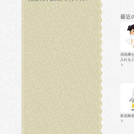
最近
扇風機
入れる
ト
垂直離
ト