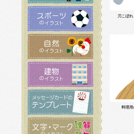
刃こぼれ
料理用