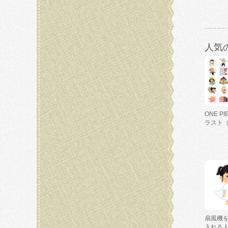
人気
ONE P
ラスト
扇風機
入れる