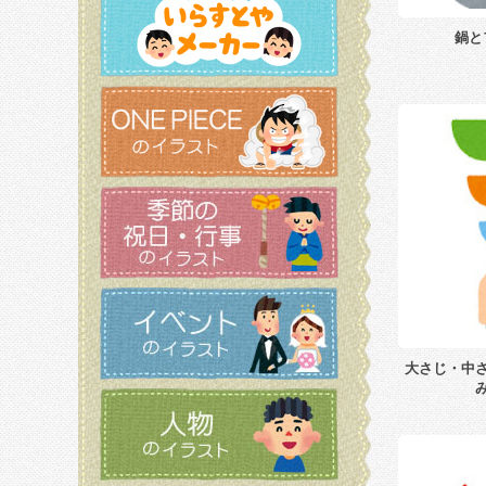
鍋と
大さじ・中