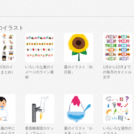
のイラスト
IECEのイ
いろいろな夏のイ
夏のイラスト「向
1月から12月まで
（まとめ）
メージのライン素
日葵」
の毎月のタイトル
材
文字
を服の中に
垂直離着陸ロケッ
夏のイラスト「か
いろいろな漫符の
人のイラス
ト（アーム）
き氷・いちご」
イラスト