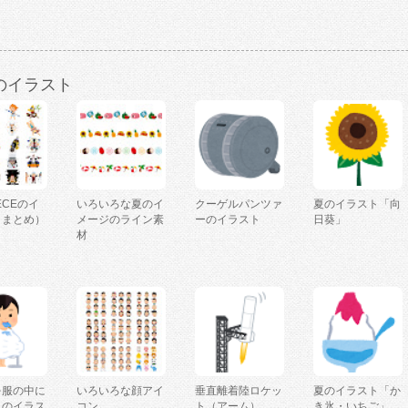
のイラスト
IECEのイ
いろいろな夏のイ
クーゲルパンツァ
夏のイラスト「向
（まとめ）
メージのライン素
ーのイラスト
日葵」
材
を服の中に
いろいろな顔アイ
垂直離着陸ロケッ
夏のイラスト「か
人のイラス
コン
ト（アーム）
き氷・いちご」