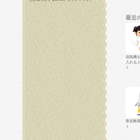
最近
扇風機
入れる
ト
垂直離
ト