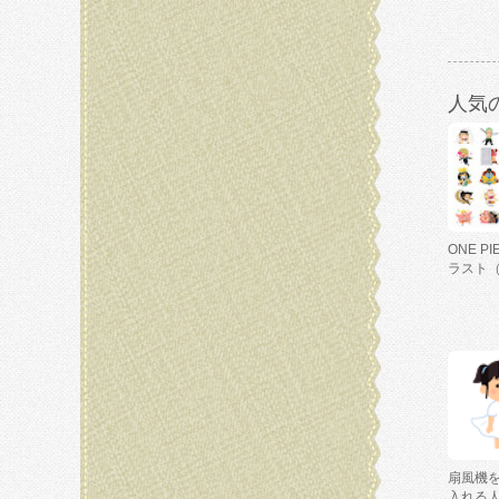
人気
ONE P
ラスト
扇風機
入れる