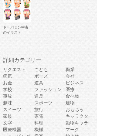
ドーパミン中毒
のイラスト
詳細カテゴリー
リクエスト
こども
職業
病気
ポーズ
会社
お金
道具
ビジネス
学校
ファッション
医療
事故
違反
食べ物
趣味
スポーツ
建物
スイーツ
旅行
おもちゃ
家族
家電
キャラクター
文字
料理
動物キャラ
医療機器
機械
マーク