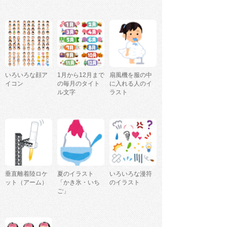
いろいろな顔ア
1月から12月まで
扇風機を服の中
イコン
の毎月のタイト
に入れる人のイ
ル文字
ラスト
垂直離着陸ロケ
夏のイラスト
いろいろな漫符
ット（アーム）
「かき氷・いち
のイラスト
ご」