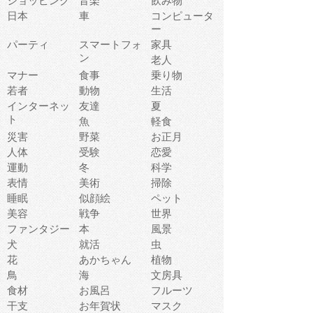
ショッピング
音楽
飲み物
日本
車
コンピュータ
ー
パーティ
スマートフォ
家具
ン
老人
マナー
食事
乗り物
若者
動物
生活
インターネッ
友達
夏
ト
魚
軽食
災害
野菜
お正月
人体
受験
恋愛
運動
冬
科学
表情
美術
掃除
睡眠
似顔絵
ペット
美容
戦争
世界
ファンタジー
本
風景
犬
就活
虫
花
あかちゃん
植物
鳥
海
文房具
食材
お風呂
フルーツ
干支
お年賀状
マスク