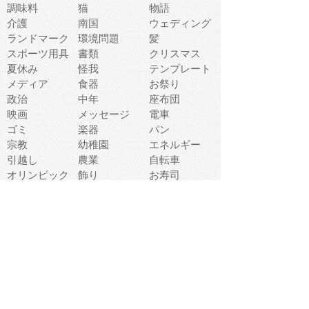
調味料
猫
物語
介護
南国
ウェディング
ランドマーク
環境問題
髪
スポーツ用具
書類
クリスマス
夏休み
怪我
テンプレート
メディア
食器
お祭り
政治
中年
座布団
映画
メッセージ
電車
ゴミ
楽器
パン
宗教
幼稚園
エネルギー
引越し
農業
自転車
オリンピック
飾り
お寿司
POP
食べ物キャラ
ダンス
体育
梅雨
棒人間
周辺機器
メタボリック
お葬式
思い出
歯
集合
運動会
春
室内
流通
カフェ
お誕生日
宇宙
英語
バレンタイン
サッカー
野球
吹奏楽